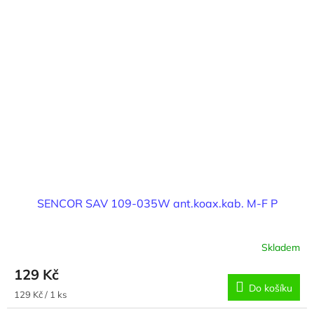
SENCOR SAV 109-035W ant.koax.kab. M-F P
Skladem
129 Kč
Do košíku
Měrná
129 Kč / 1 ks
cena: