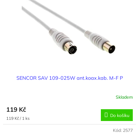
SENCOR SAV 109-025W ant.koax.kab. M-F P
Skladem
119 Kč
Do košíku
Měrná
119 Kč / 1 ks
cena:
Kód:
2577