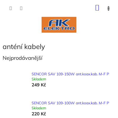
Přejít
NÁKU
na
obsah
KOŠÍK
anténí kabely
Nejprodávanější
SENCOR SAV 109-150W ant.koax.kab. M-F P
Skladem
249 Kč
SENCOR SAV 109-100W ant.koax.kab. M-F P
Skladem
220 Kč