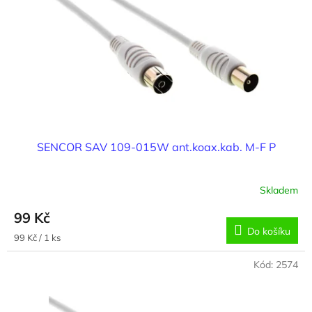
SENCOR SAV 109-015W ant.koax.kab. M-F P
Skladem
99 Kč
Do košíku
Měrná
99 Kč / 1 ks
cena:
Kód:
2574