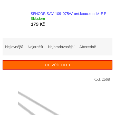
SENCOR SAV 109-075W ant.koax.kab. M-F P
Skladem
179 Kč
Ř
a
Nejlevnější
Nejdražší
Nejprodávanější
Abecedně
z
e
n
OTEVŘÍT FILTR
í
p
V
r
Kód:
2568
ý
o
p
d
i
u
s
k
p
t
r
ů