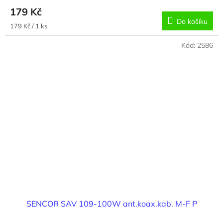
179 Kč
Do košíku
Měrná
179 Kč / 1 ks
cena:
Kód:
2586
SENCOR SAV 109-100W ant.koax.kab. M-F P