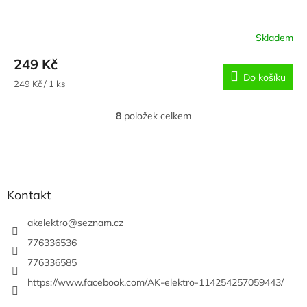
Skladem
249 Kč
Do košíku
Měrná
249 Kč / 1 ks
cena:
8
položek celkem
O
v
l
Z
á
á
d
p
a
a
Kontakt
c
t
í
í
akelektro
@
seznam.cz
p
r
776336536
v
776336585
k
y
https://www.facebook.com/AK-elektro-114254257059443/
v
ý