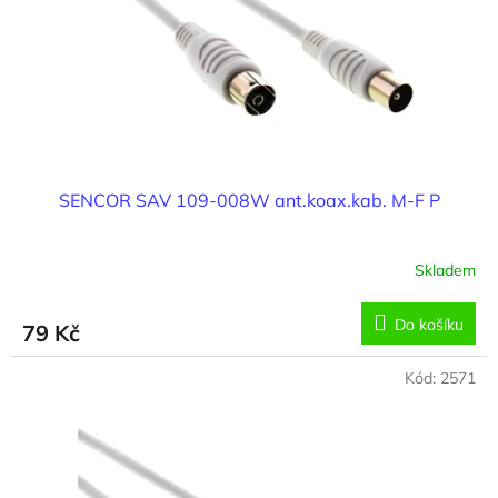
o
d
u
k
t
ů
SENCOR SAV 109-008W ant.koax.kab. M-F P
Skladem
Do košíku
79 Kč
Kód:
2571