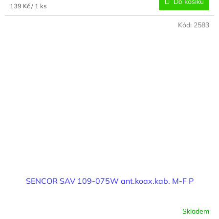
Do košíku
Měrná
139 Kč / 1 ks
cena:
Kód:
2583
SENCOR SAV 109-075W ant.koax.kab. M-F P
Skladem