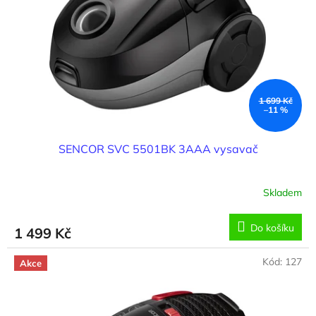
1 699 Kč
–11 %
SENCOR SVC 5501BK 3AAA vysavač
Skladem
Do košíku
1 499 Kč
Kód:
127
Akce