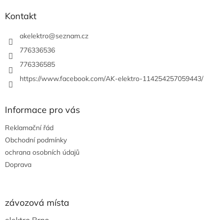
í
p
í
p
a
Kontakt
r
t
v
í
akelektro
@
seznam.cz
k
y
776336536
v
776336585
ý
p
https://www.facebook.com/AK-elektro-114254257059443/
i
s
u
Informace pro vás
Reklamační řád
Obchodní podmínky
ochrana osobních údajů
Doprava
závozová místa