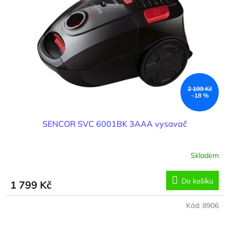
2 199 Kč
–18 %
SENCOR SVC 6001BK 3AAA vysavač
Skladem
Do košíku
1 799 Kč
Kód:
8906