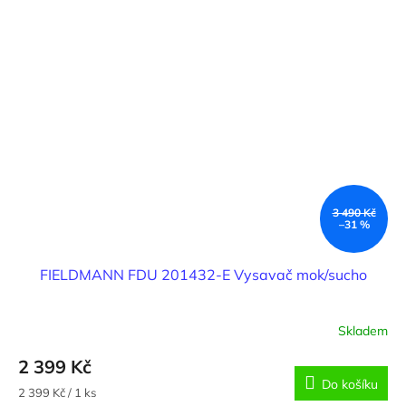
3 490 Kč
–31 %
FIELDMANN FDU 201432-E Vysavač mok/sucho
Skladem
2 399 Kč
Do košíku
Měrná
2 399 Kč / 1 ks