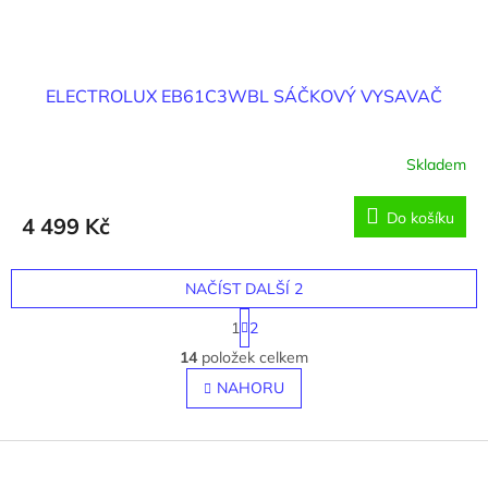
ELECTROLUX EB61C3WBL SÁČKOVÝ VYSAVAČ
Skladem
Do košíku
4 499 Kč
NAČÍST DALŠÍ 2
S
1
2
t
O
r
14
položek celkem
v
á
l
NAHORU
n
á
k
o
d
v
Z
a
á
c
á
n