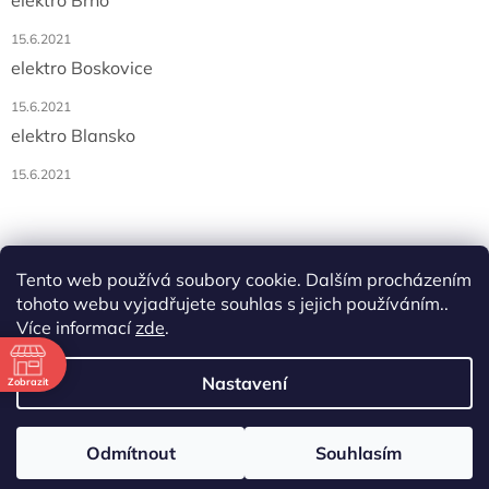
elektro Brno
15.6.2021
elektro Boskovice
15.6.2021
elektro Blansko
15.6.2021
Tento web používá soubory cookie. Dalším procházením
tohoto webu vyjadřujete souhlas s jejich používáním..
Více informací
zde
.
Vytvořil Shoptet
ě
Nastavení
Zobrazit
3:00
Copyright 2026
AK elektro, s.r.o.
. Všechna práva vyhrazena.
3:00
Odmítnout
Souhlasím
3:00
3:00