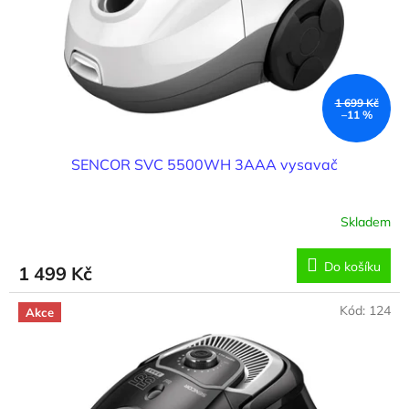
o
d
u
k
t
ů
1 699 Kč
–11 %
SENCOR SVC 5500WH 3AAA vysavač
Skladem
Do košíku
1 499 Kč
Kód:
124
Akce