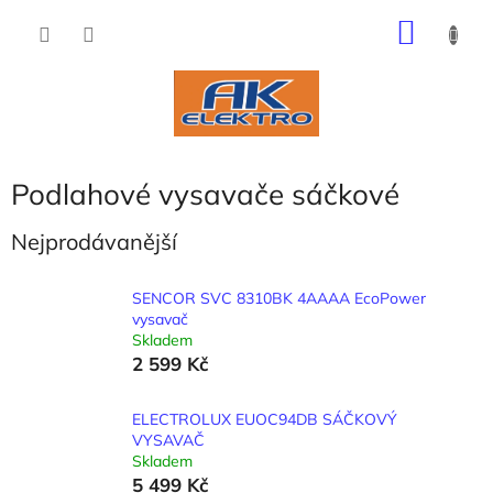
Přejít
NÁKU
na
obsah
KOŠÍK
Podlahové vysavače sáčkové
Nejprodávanější
SENCOR SVC 8310BK 4AAAA EcoPower
vysavač
Skladem
2 599 Kč
ELECTROLUX EUOC94DB SÁČKOVÝ
VYSAVAČ
Skladem
5 499 Kč