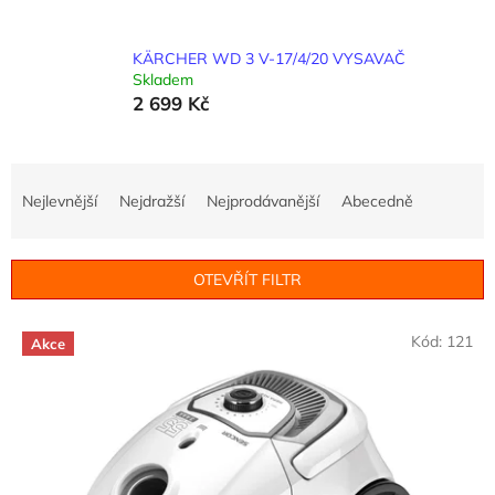
KÄRCHER WD 3 V-17/4/20 VYSAVAČ
Skladem
2 699 Kč
Ř
a
Nejlevnější
Nejdražší
Nejprodávanější
Abecedně
z
e
n
OTEVŘÍT FILTR
í
p
V
r
Kód:
121
Akce
ý
o
p
d
i
u
s
k
p
t
r
ů