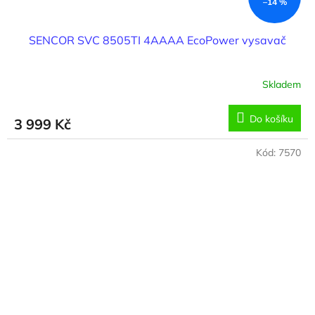
–14 %
SENCOR SVC 8505TI 4AAAA EcoPower vysavač
Skladem
Průměrné
hodnocení
produktu
Do košíku
3 999 Kč
je
3,7
z
Kód:
7570
5
hvězdiček.