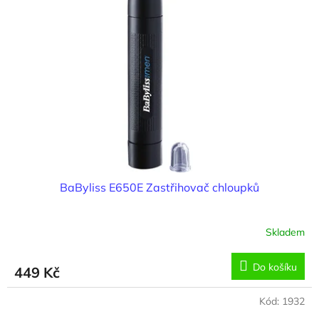
i
r
s
o
p
d
r
u
o
k
d
t
u
ů
k
t
ů
BaByliss E650E Zastřihovač chloupků
Skladem
Do košíku
449 Kč
Kód:
1932