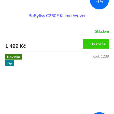
–3 %
BaByliss C260E Kulma Waver
Skladem
Do košíku
1 499 Kč
Kód:
1239
Novinka
Tip