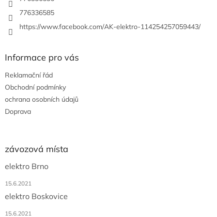
v
776336585
k
y
https://www.facebook.com/AK-elektro-114254257059443/
v
ý
p
Informace pro vás
i
s
Reklamační řád
u
Obchodní podmínky
ochrana osobních údajů
Doprava
závozová místa
elektro Brno
15.6.2021
elektro Boskovice
15.6.2021