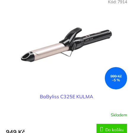
Kód:
7914
999 Kč
–5 %
BaByliss C325E KULMA
Skladem
Do košíku
949 Kč