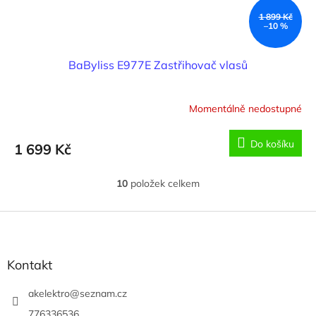
1 899 Kč
–10 %
BaByliss E977E Zastřihovač vlasů
Momentálně nedostupné
Do košíku
1 699 Kč
10
položek celkem
O
v
l
Z
á
á
d
p
a
a
Kontakt
c
t
í
í
akelektro
@
seznam.cz
p
r
776336536