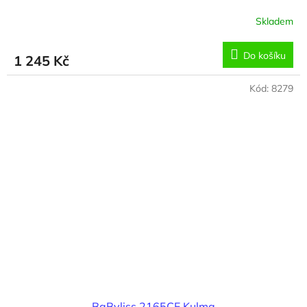
Skladem
Do košíku
1 245 Kč
Kód:
8279
BaByliss 2165CE Kulma