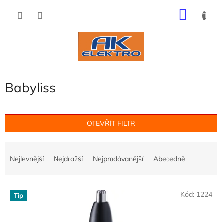
Přejít
NÁKU
na
obsah
KOŠÍK
Babyliss
OTEVŘÍT FILTR
Ř
a
Nejlevnější
Nejdražší
Nejprodávanější
Abecedně
z
e
V
n
Kód:
1224
Tip
ý
í
p
p