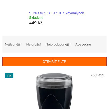
SENCOR SCG 2051BK kávomlýnek
Skladem
449 Kč
Ř
a
Nejlevnější
Nejdražší
Nejprodávanější
Abecedně
z
e
n
OTEVŘÍT FILTR
í
p
V
r
Kód:
499
Tip
ý
o
p
d
i
u
s
k
p
t
r
ů