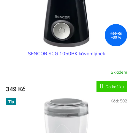
o
d
u
k
t
ů
499 Kč
–30 %
SENCOR SCG 1050BK kávomlýnek
Skladem
Do košíku
349 Kč
Kód:
502
Tip