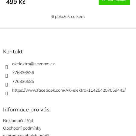
499 Kč
6
položek celkem
O
v
l
Z
á
á
d
p
a
a
Kontakt
c
t
í
í
akelektro
@
seznam.cz
p
r
776336536
v
776336585
k
y
https://www.facebook.com/AK-elektro-114254257059443/
v
ý
p
Informace pro vás
i
s
Reklamační řád
u
Obchodní podmínky
ochrana osobních údajů