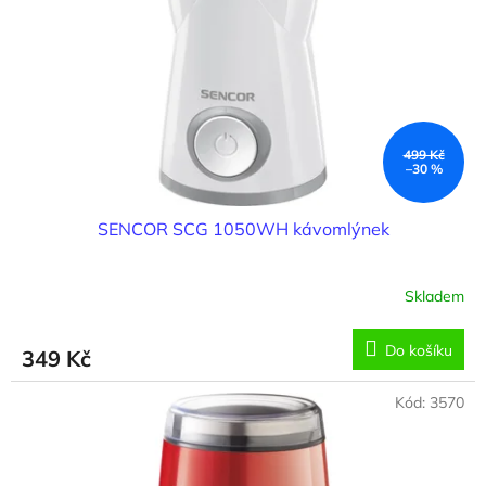
499 Kč
–30 %
SENCOR SCG 1050WH kávomlýnek
Skladem
Do košíku
349 Kč
Kód:
3570