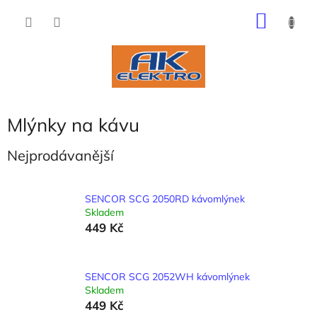
Přejít
NÁKU
na
obsah
KOŠÍK
Mlýnky na kávu
Nejprodávanější
SENCOR SCG 2050RD kávomlýnek
Skladem
449 Kč
SENCOR SCG 2052WH kávomlýnek
Skladem
449 Kč