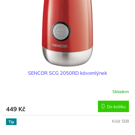
SENCOR SCG 2050RD kávomlýnek
Skladem
Do košíku
449 Kč
Kód:
508
Tip