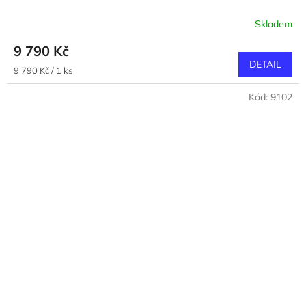
Skladem
9 790 Kč
DETAIL
Měrná
9 790 Kč / 1 ks
cena:
Kód:
9102