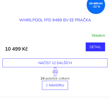
15 490 Kč
–32 %
WHIRLPOOL FFD 9489 BV EE PRAČKA
Skladem
DETAIL
10 499 Kč
NAČÍST 12 DALŠÍCH
S
1
2
t
O
r
24
položek celkem
v
á
l
NAHORU
n
á
k
o
d
v
Z
a
á
c
á
n
í