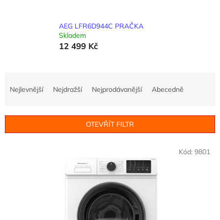
AEG LFR6D944C PRAČKA
Skladem
12 499 Kč
Ř
a
Nejlevnější
Nejdražší
Nejprodávanější
Abecedně
z
e
n
OTEVŘÍT FILTR
í
p
V
r
Kód:
9801
ý
o
p
d
i
u
s
k
p
t
r
ů