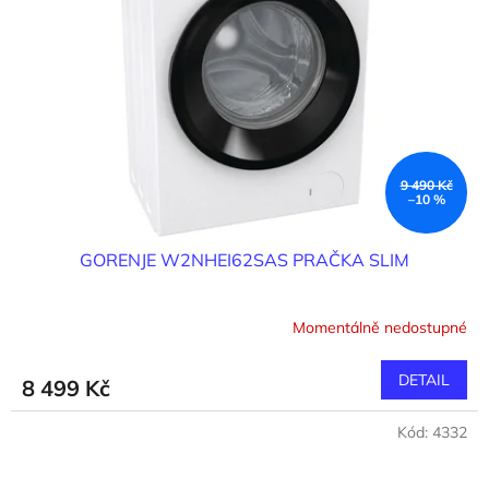
9 490 Kč
–10 %
GORENJE W2NHEI62SAS PRAČKA SLIM
Momentálně nedostupné
DETAIL
8 499 Kč
Kód:
4332