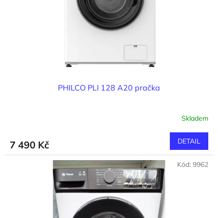
o
d
u
k
t
ů
PHILCO PLI 128 A20 pračka
Skladem
DETAIL
7 490 Kč
Kód:
9962