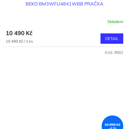
BEKO BM3WFU4841WBB PRAČKA
Skladem
10 490 Kč
DETAIL
Měrná
10 490 Kč / 1 ks
cena:
Kód:
9882
10 990 Kč
–4 %