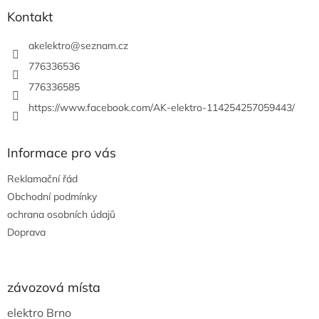
p
í
p
a
Kontakt
r
t
v
í
akelektro
@
seznam.cz
k
y
776336536
v
776336585
ý
p
https://www.facebook.com/AK-elektro-114254257059443/
i
s
u
Informace pro vás
Reklamační řád
Obchodní podmínky
ochrana osobních údajů
Doprava
závozová místa
elektro Brno