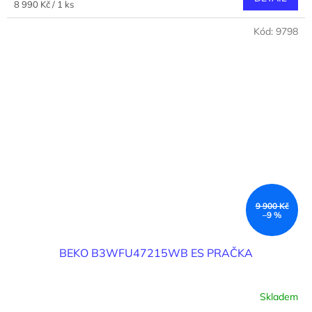
Měrná
8 990 Kč / 1 ks
cena:
Kód:
9798
9 900 Kč
–9 %
BEKO B3WFU47215WB ES PRAČKA
Skladem