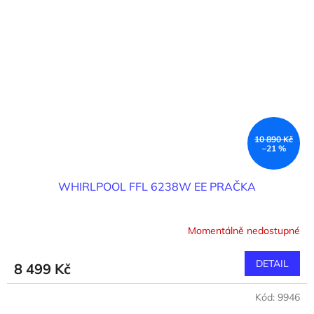
10 890 Kč
–21 %
WHIRLPOOL FFL 6238W EE PRAČKA
Momentálně nedostupné
Průměrné
hodnocení
produktu
DETAIL
8 499 Kč
je
3,9
Kód:
9946
z
5