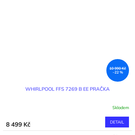
hvězdiček.
10 990 Kč
–22 %
WHIRLPOOL FFS 7269 B EE PRAČKA
Skladem
DETAIL
8 499 Kč