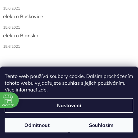
15.6.2021
elektro Boskovice
15.6.2021
elektro Blansko
15.6.2021
Tento web používá soubory cookie. Dalším procházením
tohoto webu vyjadřujete souhlas s jejich používáním..
Více informací
zde
.
Vytvořil Shoptet
ě
Nastavení
Zobrazit
3:00
Copyright 2026
AK elektro, s.r.o.
. Všechna práva vyhrazena.
3:00
Odmítnout
Souhlasím
3:00
3:00