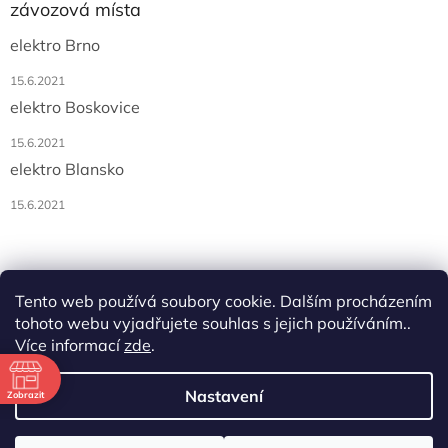
závozová místa
elektro Brno
15.6.2021
elektro Boskovice
15.6.2021
elektro Blansko
15.6.2021
Tento web používá soubory cookie. Dalším procházením
tohoto webu vyjadřujete souhlas s jejich používáním..
Více informací
zde
.
Vytvořil Shoptet
ě
Nastavení
Zobrazit
3:00
Copyright 2026
AK elektro, s.r.o.
. Všechna práva vyhrazena.