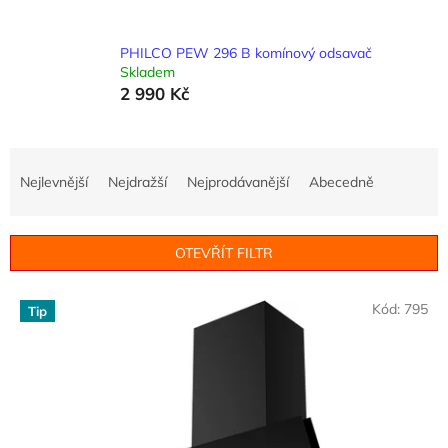
PHILCO PEW 296 B komínový odsavač
Skladem
2 990 Kč
Ř
a
Nejlevnější
Nejdražší
Nejprodávanější
Abecedně
z
e
n
OTEVŘÍT FILTR
í
p
V
r
Kód:
795
Tip
ý
o
p
d
i
u
s
k
p
t
r
ů