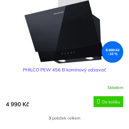
5 990 Kč
–16 %
PHILCO PEW 456 B komínový odsavač
Skladem
Do košíku
4 990 Kč
3
položek celkem
O
v