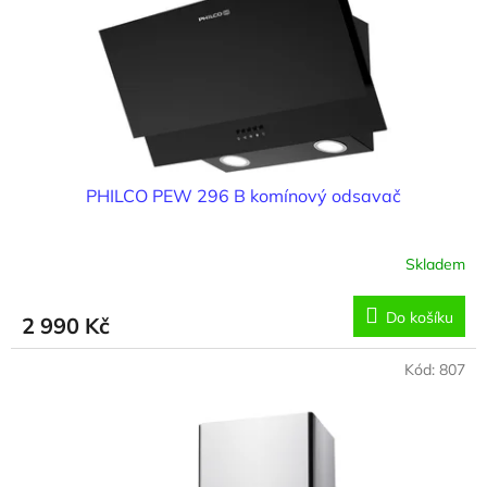
o
d
u
k
t
ů
PHILCO PEW 296 B komínový odsavač
Skladem
Do košíku
2 990 Kč
Kód:
807