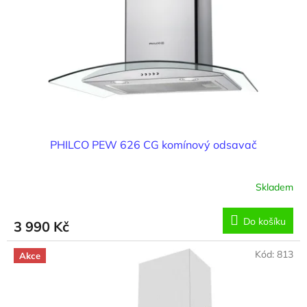
PHILCO PEW 626 CG komínový odsavač
Skladem
Do košíku
3 990 Kč
Kód:
813
Akce