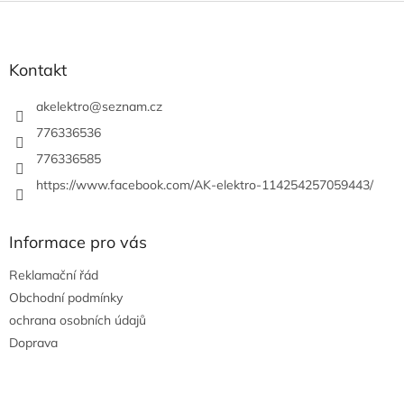
l
Z
á
á
d
p
a
a
Kontakt
c
t
í
í
akelektro
@
seznam.cz
p
r
776336536
v
776336585
k
y
https://www.facebook.com/AK-elektro-114254257059443/
v
ý
p
Informace pro vás
i
s
Reklamační řád
u
Obchodní podmínky
ochrana osobních údajů
Doprava