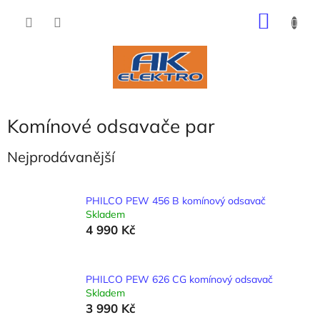
Přejít
NÁKU
na
obsah
KOŠÍK
Komínové odsavače par
Nejprodávanější
PHILCO PEW 456 B komínový odsavač
Skladem
4 990 Kč
PHILCO PEW 626 CG komínový odsavač
Skladem
3 990 Kč