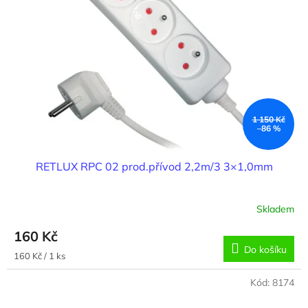
1 150 Kč
–86 %
RETLUX RPC 02 prod.přívod 2,2m/3 3×1,0mm
Skladem
160 Kč
Do košíku
Měrná
160 Kč / 1 ks
cena:
Kód:
8174