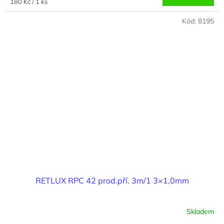
Měrná
180 Kč / 1 ks
cena:
Kód:
8195
RETLUX RPC 42 prod.pří. 3m/1 3×1,0mm
Skladem