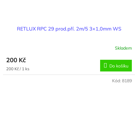
RETLUX RPC 29 prod.pří. 2m/5 3×1,0mm WS
Skladem
200 Kč
Do košíku
Měrná
200 Kč / 1 ks
cena:
Kód:
8189