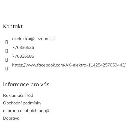
d
v
Z
a
á
c
á
n
í
p
í
p
a
Kontakt
r
t
v
í
akelektro
@
seznam.cz
k
y
776336536
v
776336585
ý
p
https://www.facebook.com/AK-elektro-114254257059443/
i
s
u
Informace pro vás
Reklamační řád
Obchodní podmínky
ochrana osobních údajů
Doprava