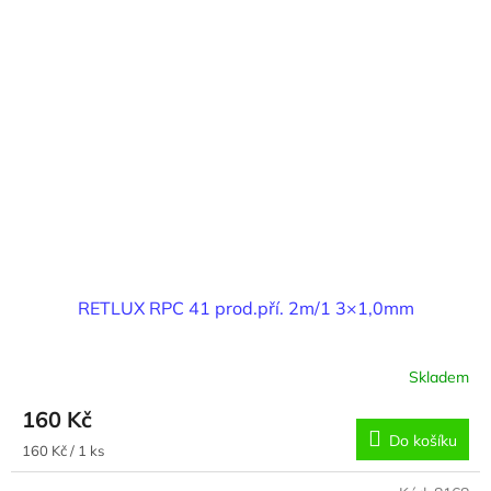
RETLUX RPC 41 prod.pří. 2m/1 3×1,0mm
Skladem
160 Kč
Do košíku
Měrná
160 Kč / 1 ks
cena: