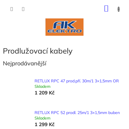
Přejít
NÁKU
na
obsah
KOŠÍK
Prodlužovací kabely
Nejprodávanější
RETLUX RPC 47 prod.pří. 30m/1 3×1,5mm OR
Skladem
1 209 Kč
RETLUX RPC 52 prodl. 25m/1 3×1,5mm buben
Skladem
1 299 Kč