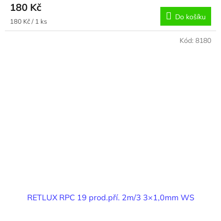
180 Kč
Do košíku
Měrná
180 Kč / 1 ks
cena:
Kód:
8180
RETLUX RPC 19 prod.pří. 2m/3 3×1,0mm WS