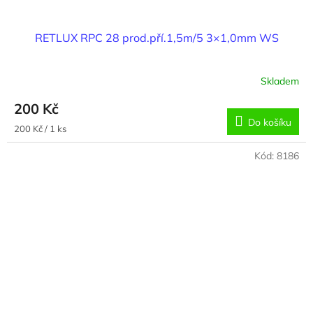
RETLUX RPC 28 prod.pří.1,5m/5 3×1,0mm WS
Skladem
200 Kč
Do košíku
Měrná
200 Kč / 1 ks
cena:
Kód:
8186