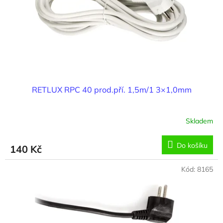
o
d
u
k
t
ů
RETLUX RPC 40 prod.pří. 1,5m/1 3×1,0mm
Skladem
Do košíku
140 Kč
Kód:
8165