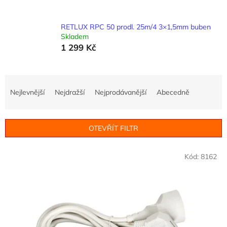
RETLUX RPC 50 prodl. 25m/4 3×1,5mm buben
Skladem
1 299 Kč
Ř
a
Nejlevnější
Nejdražší
Nejprodávanější
Abecedně
z
e
n
OTEVŘÍT FILTR
í
p
V
r
Kód:
8162
ý
o
p
d
i
u
s
k
p
t
r
ů