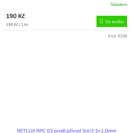
Skladem
190 Kč
Do košíku
Měrná
190 Kč / 1 ks
cena:
Kód:
8198
RETLUX RPC 03 prodl.přívod 3m/3 3×1,0mm