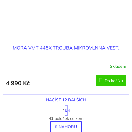
MORA VMT 445X TROUBA MIKROVLNNÁ VEST.
Skladem
Do košíku
4 990 Kč
NAČÍST 12 DALŠÍCH
S
1
4
t
O
r
41
položek celkem
v
á
l
NAHORU
n