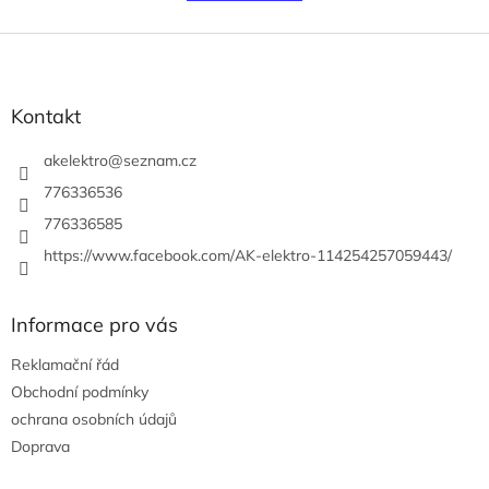
á
k
o
d
v
Z
a
á
c
á
n
í
p
í
p
a
Kontakt
r
t
v
í
akelektro
@
seznam.cz
k
y
776336536
v
776336585
ý
p
https://www.facebook.com/AK-elektro-114254257059443/
i
s
u
Informace pro vás
Reklamační řád
Obchodní podmínky
ochrana osobních údajů
Doprava