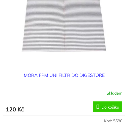
i
r
s
o
p
d
r
u
o
k
d
t
u
ů
k
t
ů
MORA FPM UNI FILTR DO DIGESTOŘE
Skladem
Do košíku
120 Kč
Kód:
5580