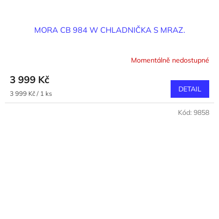
MORA CB 984 W CHLADNIČKA S MRAZ.
Momentálně nedostupné
3 999 Kč
DETAIL
Měrná
3 999 Kč / 1 ks
cena:
Kód:
9858