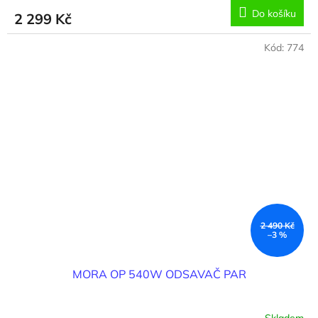
Do košíku
2 299 Kč
Kód:
774
2 490 Kč
–3 %
MORA OP 540W ODSAVAČ PAR