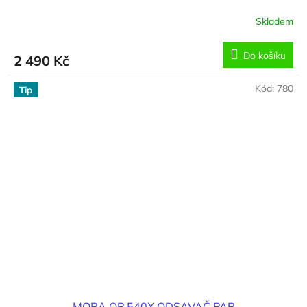
Skladem
Do košíku
2 490 Kč
Kód:
780
Tip
MORA OP 540X ODSAVAČ PAR