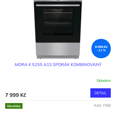
8 990 Kč
–11 %
MORA K 5255 A1S SPORÁK KOMBINOVANÝ
Skladem
DETAIL
7 999 Kč
Kód:
7350
Novinka