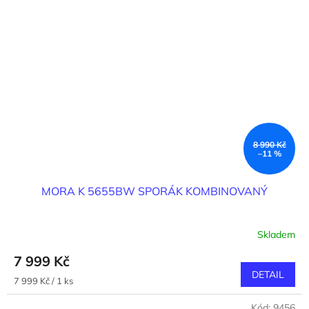
8 990 Kč
–11 %
MORA K 5655BW SPORÁK KOMBINOVANÝ
Skladem
7 999 Kč
DETAIL
Měrná
7 999 Kč / 1 ks
cena:
Kód:
9456