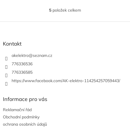
5
položek celkem
O
v
l
Z
á
á
d
p
a
a
Kontakt
c
t
í
í
akelektro
@
seznam.cz
p
r
776336536
v
776336585
k
y
https://www.facebook.com/AK-elektro-114254257059443/
v
ý
p
Informace pro vás
i
s
Reklamační řád
u
Obchodní podmínky
ochrana osobních údajů