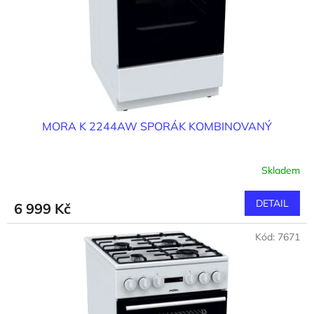
o
d
u
k
t
ů
MORA K 2244AW SPORÁK KOMBINOVANÝ
Skladem
DETAIL
6 999 Kč
Kód:
7671