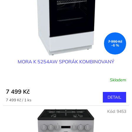
7 990 Kč
–6 %
MORA K 5254AW SPORÁK KOMBINOVANÝ
Skladem
7 499 Kč
DETAIL
Měrná
7 499 Kč / 1 ks
cena:
Kód:
9453