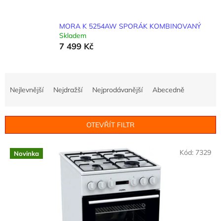
MORA K 5254AW SPORÁK KOMBINOVANÝ
Skladem
7 499 Kč
Ř
a
Nejlevnější
Nejdražší
Nejprodávanější
Abecedně
z
e
n
OTEVŘÍT FILTR
í
p
V
r
Kód:
7329
Novinka
ý
o
p
d
i
u
s
k
p
t
r
ů