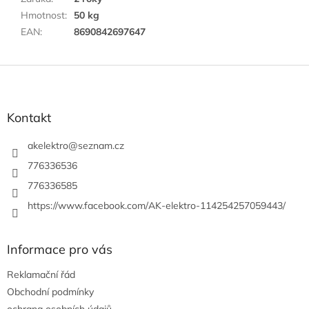
Hmotnost
:
50 kg
EAN
:
8690842697647
Z
á
p
a
Kontakt
t
í
akelektro
@
seznam.cz
776336536
776336585
https://www.facebook.com/AK-elektro-114254257059443/
Informace pro vás
Reklamační řád
Obchodní podmínky
ochrana osobních údajů