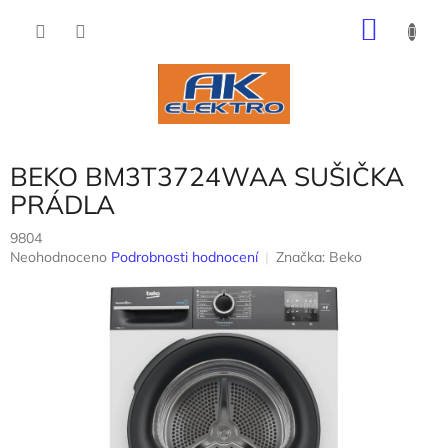
Přejít
NÁKU
na
obsah
KOŠÍK
BEKO BM3T3724WAA SUŠIČKA
PRÁDLA
9804
Průměrné
Neohodnoceno
Podrobnosti hodnocení
Značka:
Beko
hodnocení
produktu
je
0,0
z
5
hvězdiček.