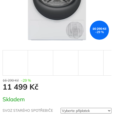
16 290 Kč
–29 %
16 290 Kč
–29 %
11 499 Kč
Měrná
Skladem
cena:
SVOZ STARÉHO SPOTŘEBIČE