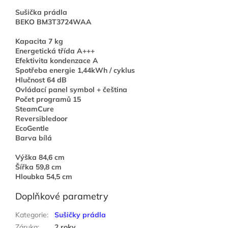
Sušička prádla
BEKO BM3T3724WAA
Kapacita 7 kg
Energetická třída A+++
Efektivita kondenzace A
Spotřeba energie 1,44kWh / cyklus
Hlučnost 64 dB
Ovládací panel symbol + čeština
Počet programů 15
SteamCure
Reversibledoor
EcoGentle
Barva bílá
Výška 84,6 cm
Šířka 59,8 cm
Hloubka 54,5 cm
Doplňkové parametry
Kategorie
:
Sušičky prádla
Záruka
:
2 roky