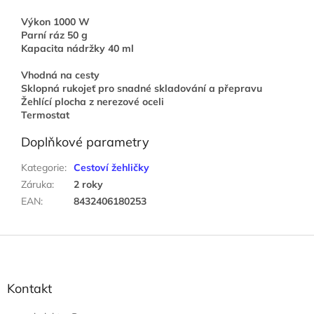
Výkon 1000 W
Parní ráz 50 g
Kapacita nádržky 40 ml
Vhodná na cesty
Sklopná rukojeť pro snadné skladování a přepravu
Žehlící plocha z nerezové oceli
Termostat
Doplňkové parametry
Kategorie
:
Cestoví žehličky
Záruka
:
2 roky
EAN
:
8432406180253
Z
á
p
a
Kontakt
t