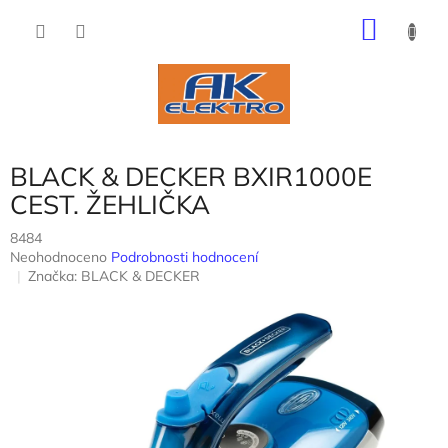
Přejít
NÁKU
na
obsah
KOŠÍK
BLACK & DECKER BXIR1000E
CEST. ŽEHLIČKA
8484
Průměrné
Neohodnoceno
Podrobnosti hodnocení
hodnocení
Značka:
BLACK & DECKER
produktu
je
0,0
z
5
hvězdiček.