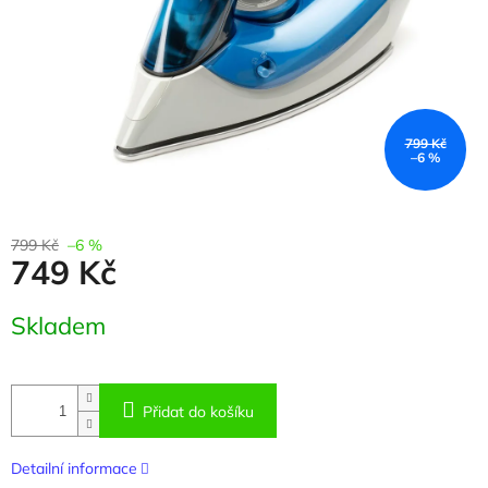
799 Kč
–6 %
799 Kč
–6 %
749 Kč
Měrná
Skladem
cena:
Přidat do košíku
Detailní informace