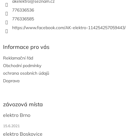
í
akelektro
@
seznam.cz
776336536
776336585
https://www.facebook.com/AK-elektro-114254257059443/
Informace pro vás
Reklamační řád
Obchodní podmínky
ochrana osobních údajů
Doprava
závozová místa
elektro Brno
15.6.2021
elektro Boskovice