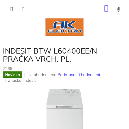
Přejít
NÁKU
na
obsah
KOŠÍK
INDESIT BTW L60400EE/N
PRAČKA VRCH. PL.
7266
Průměrné
Neohodnoceno
Podrobnosti hodnocení
Novinka
hodnocení
Značka:
Indesit
produktu
je
0,0
z
5
hvězdiček.