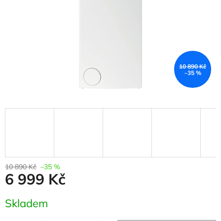
10 890 Kč
–35 %
10 890 Kč
–35 %
6 999 Kč
Měrná
Skladem
cena: