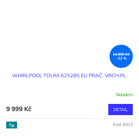
14 890 Kč
–32 %
WHIRLPOOL TDLRX 6252BS EU PRAČ. VRCH.PL.
Skladem
9 999 Kč
DETAIL
Kód:
6312
Tip