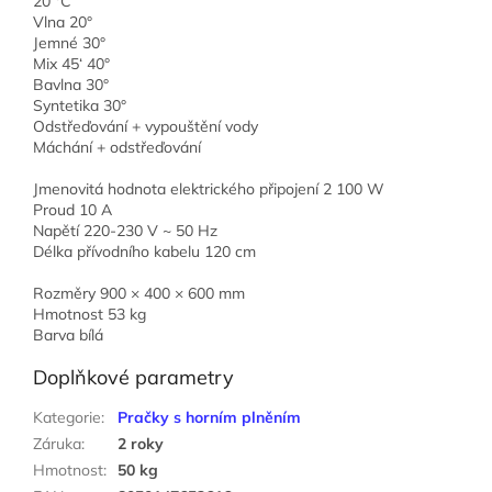
20 °C
Vlna 20°
Jemné 30°
Mix 45‘ 40°
Bavlna 30°
Syntetika 30°
Odstřeďování + vypouštění vody
Máchání + odstřeďování
Jmenovitá hodnota elektrického připojení 2 100 W
Proud 10 A
Napětí 220-230 V ~ 50 Hz
Délka přívodního kabelu 120 cm
Rozměry 900 × 400 × 600 mm
Hmotnost 53 kg
Barva bílá
Doplňkové parametry
Kategorie
:
Pračky s horním plněním
Záruka
:
2 roky
Hmotnost
:
50 kg