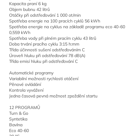
Kapacita praní 6 kg
Objem bubnu 42 litrů
Otáčky při odstřeďování 1 000 ot/min
Spotřeba energie na 100 pracích cyklů 56 kWh
Spotřeba energie na cyklus na základě programu eco 40-60
0,559 kWh
Spotřeba vody při plném pracím cyklu 43 litrů
Doba trvání pracího cyklu 3:15 h:mm
Třída účinnosti sušení odstřeďováním C
Úroveň hluku při odstřeďování 78 dB(A)
Třída emisí hluku při odstřeďování C
Automatické programy
Variabilní možnosti rychlosti otáčení
Pěnové ovládání
Kontrola vyvážení
Jedna časová pevná možnost zpoždění startu
12 PROGRAMŮ
Turn & Go
Syntetika
Bavlna
Eco 40-60