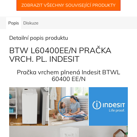
5
ZOBRAZIT VŠECHNY SOUVISEJÍCÍ PRODUKTY
hvězdiček.
Popis
Diskuze
Detailní popis produktu
BTW L60400EE/N PRAČKA
VRCH. PL. INDESIT
Pračka vrchem plnená Indesit BTWL
60400 EE/N