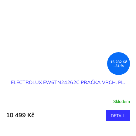
15 282 Kč
–31 %
ELECTROLUX EW6TN24262C PRAČKA VRCH. PL.
Skladem
Průměrné
hodnocení
produktu
10 499 Kč
DETAIL
je
3,9
z