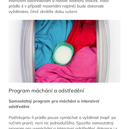
intenzivní odstřeďování a navolit hodnotu otáček. Vaše
prádlo (i v případě maximální náplně) bude dokonale
vyždímáno, čímž zkrátíte dobu sušení.
Program máchání a odstředění
Samostatný program pro máchání a intenzivní
odstředění
Potřebujete-li prádlo pouze vymáchat a vyždímat (např. po
ručním praní), není nic jednoduššího. Spusťte samostatný
program pro vymáchání a intenzivní odstředění, dokonce i s