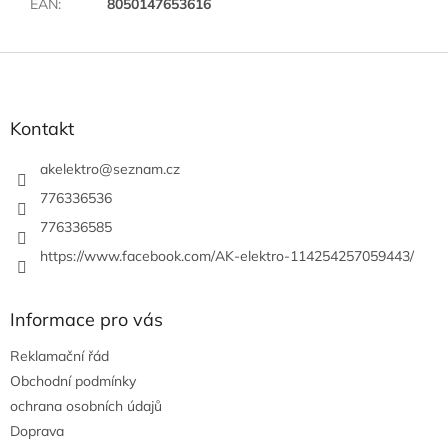
EAN
:
8050147653616
Z
á
p
a
Kontakt
t
í
akelektro
@
seznam.cz
776336536
776336585
https://www.facebook.com/AK-elektro-114254257059443/
Informace pro vás
Reklamační řád
Obchodní podmínky
ochrana osobních údajů
Doprava