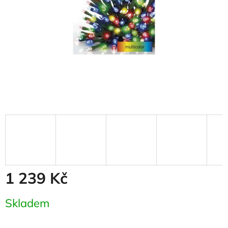
1 239 Kč
Měrná
Skladem
cena: