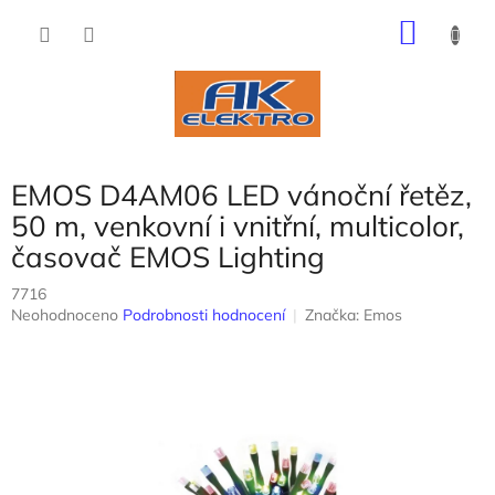
Přejít
NÁKU
na
obsah
KOŠÍK
EMOS D4AM06 LED vánoční řetěz,
50 m, venkovní i vnitřní, multicolor,
časovač EMOS Lighting
7716
Průměrné
Neohodnoceno
Podrobnosti hodnocení
Značka:
Emos
hodnocení
produktu
je
0,0
z
5
hvězdiček.