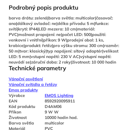
Podrobný popis produktu
barva drátu: zelená|barva světla: multicolor|časovač:
ano|dálkový ovladač: ne|délka přívodu: 5 m|funkce:
svítí|krytí: IP44|LED mezera: 10 cm|materiál:
PVC|možnost propojení: ne|počet LED: 500|použití:
venkovní i vnitřní|příkon: 9 W|prodejní obal: 1 ks,
krabice|produkt: řetěz|pro výšku stromu: 300 cm|rozměr:
50 m|tvar: klasický|typ napájení: síťový adaptér|velikost
LED: 5 mm|vstupní napětí: 230 V AC|výstupní napětí:
neuvádí se|záruční doba: 2 roky|životnost: 10 000 hodin
Technické parametry
Vánoční osvětlení
Vánoční svítidla a řetězy
Emos produkty
Výrobce
EMOS Lighting
EAN
8592920095911
Kód produktu
D4AM06
Příkon
9 W W
Životnost
10000 hodin hod.
Barva světla
multicolor
Materiál
PVC