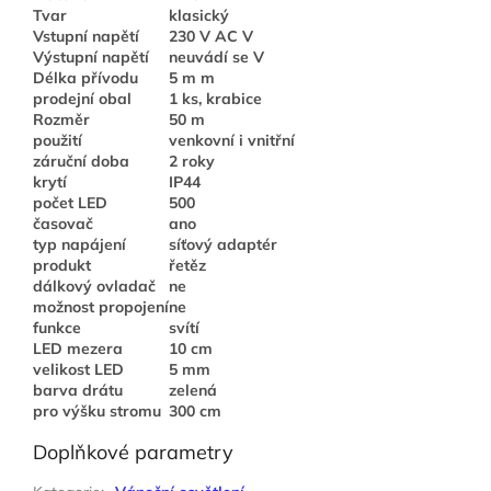
Tvar
klasický
Vstupní napětí
230 V AC V
Výstupní napětí
neuvádí se V
Délka přívodu
5 m m
prodejní obal
1 ks, krabice
Rozměr
50 m
použití
venkovní i vnitřní
záruční doba
2 roky
krytí
IP44
počet LED
500
časovač
ano
typ napájení
síťový adaptér
produkt
řetěz
dálkový ovladač
ne
možnost propojení
ne
funkce
svítí
LED mezera
10 cm
velikost LED
5 mm
barva drátu
zelená
pro výšku stromu
300 cm
Doplňkové parametry