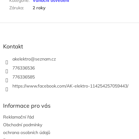
Kategorie
:
Vánoční osvětlení
Záruka
:
2 roky
Z
á
p
a
Kontakt
t
í
akelektro
@
seznam.cz
776336536
776336585
https://www.facebook.com/AK-elektro-114254257059443/
Informace pro vás
Reklamační řád
Obchodní podmínky
ochrana osobních údajů