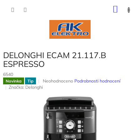
Přejít
NÁKU
na
obsah
KOŠÍK
DELONGHI ECAM 21.117.B
ESPRESSO
6540
Průměrné
Neohodnoceno
Podrobnosti hodnocení
Novinka
Tip
hodnocení
Značka:
Delonghi
produktu
je
0,0
z
5
hvězdiček.