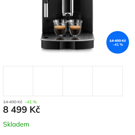
14 490 Kč
–41 %
14 490 Kč
–41 %
8 499 Kč
Měrná
Skladem
cena: