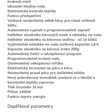
hrubosti mletí
Ukazatel hladiny vody
Elektronická kontrola teploty
Funkce předspaření
Výškově nastavitelný odtok kávy pro různé velikosti
šálku
Automatické vypnutí a programovatelné zapnutí
Indikátor zásobníku kávových zrnek a nádobky na vodu
Indikátor zásobníku na kávovou sedlinu - až 14 šálků
Vyjímatelná nádobka na vodu (celková kapacita 1,8 l)
Kapacita zásobníku na kávová zrnka 250g
Automatický čistící a odvápňovací program
Programovatelná tvrdost vody
Odnímatelná odkapávací mřížka
Elektronický termostat na páru a kávu
Nastavitelný proud páry pro našlehání mléka
Nový patentovaný termoblok: postará se o ideální a
konstantní teplotu espressa
Tlak čerpadla 15 bar
Příkon 1450W
Funkce úspory energie
Doplňkové parametry