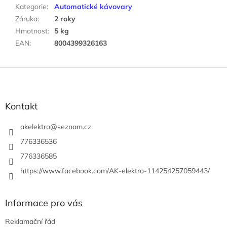
Kategorie
:
Automatické kávovary
Záruka
:
2 roky
Hmotnost
:
5 kg
EAN
:
8004399326163
Z
á
p
a
Kontakt
t
í
akelektro
@
seznam.cz
776336536
776336585
https://www.facebook.com/AK-elektro-114254257059443/
Informace pro vás
Reklamační řád