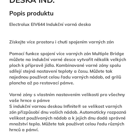
Popis produktu
Electrolux EIV644 Indukční varná deska
Získejte více prostoru i chuti spojením varných zón
Pomocí funkce spojení více varných zón Multiple Bridge
můžete na indukční varné desce vytvořit několik velkých
ploch k přípravě jídla. Kombinované varné zóny spolu
sdílejí stejná nastavení teploty a času. Můžete tak
najednou používat celou řadu varných nádob, od grilů
plancha až po restovací pánve.
Varné zóny s vlastním nastavením velikosti pro všechny
vaše hrnce a pánve
S indukční varnou deskou Infinite® se velikost varných
zón přizpůsobí dnu vašich nádob. Automaticky rozpozná
velikost používaných nádob a k jejich dnu dodá správné
množství tepla. Můžete tak používat celou řadu různých
hrnců a pánví.