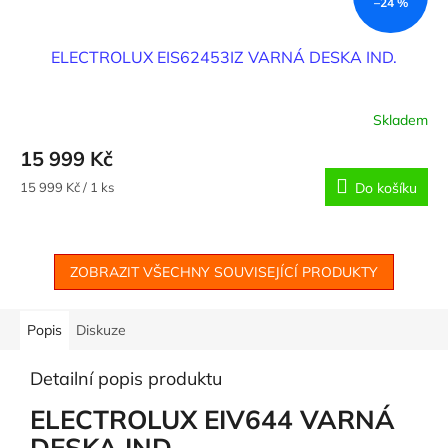
–24 %
ELECTROLUX EIS62453IZ VARNÁ DESKA IND.
Skladem
15 999 Kč
Měrná
15 999 Kč / 1 ks
Do košíku
cena:
ZOBRAZIT VŠECHNY SOUVISEJÍCÍ PRODUKTY
Popis
Diskuze
Detailní popis produktu
ELECTROLUX EIV644 VARNÁ
DESKA IND.