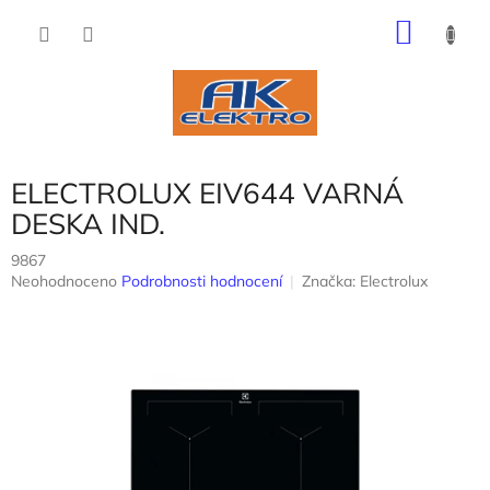
Přejít
NÁKU
na
obsah
KOŠÍK
ELECTROLUX EIV644 VARNÁ
DESKA IND.
9867
Průměrné
Neohodnoceno
Podrobnosti hodnocení
Značka:
Electrolux
hodnocení
produktu
je
0,0
z
5
hvězdiček.