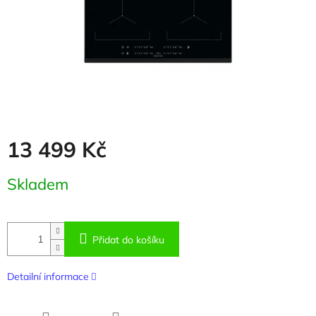
13 499 Kč
Měrná
Skladem
cena:
Přidat do košíku
Detailní informace