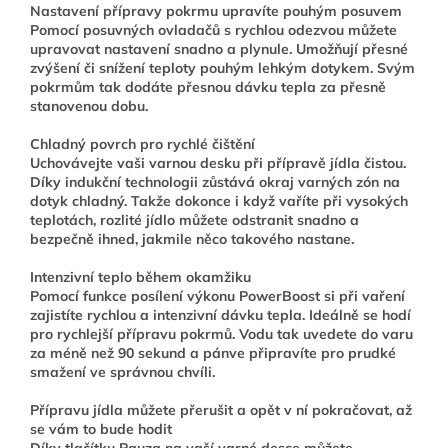
Nastavení přípravy pokrmu upravíte pouhým posuvem
Pomocí posuvných ovladačů s rychlou odezvou můžete
upravovat nastavení snadno a plynule. Umožňují přesné
zvýšení či snížení teploty pouhým lehkým dotykem. Svým
pokrmům tak dodáte přesnou dávku tepla za přesně
stanovenou dobu.
Chladný povrch pro rychlé čištění
Uchovávejte vaši varnou desku při přípravě jídla čistou.
Díky indukční technologii zůstává okraj varných zón na
dotyk chladný. Takže dokonce i když vaříte při vysokých
teplotách, rozlité jídlo můžete odstranit snadno a
bezpečně ihned, jakmile něco takového nastane.
Intenzivní teplo během okamžiku
Pomocí funkce posílení výkonu PowerBoost si při vaření
zajistíte rychlou a intenzivní dávku tepla. Ideálně se hodí
pro rychlejší přípravu pokrmů. Vodu tak uvedete do varu
za méně než 90 sekund a pánve připravíte pro prudké
smažení ve správnou chvíli.
Přípravu jídla můžete přerušit a opět v ní pokračovat, až
se vám to bude hodit