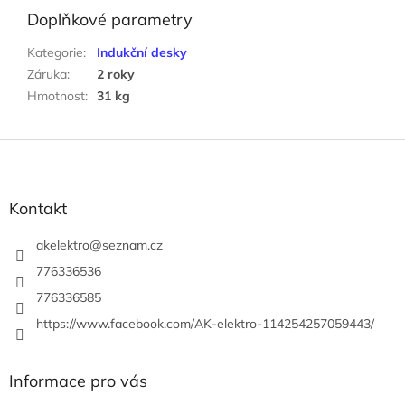
Doplňkové parametry
Kategorie
:
Indukční desky
Záruka
:
2 roky
Hmotnost
:
31 kg
Z
á
p
a
Kontakt
t
í
akelektro
@
seznam.cz
776336536
776336585
https://www.facebook.com/AK-elektro-114254257059443/
Informace pro vás