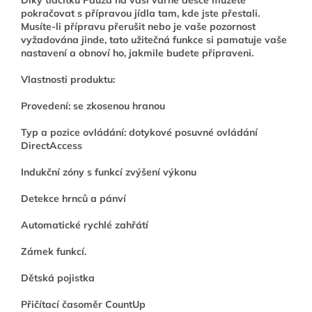
Díky tlačítku Pauza na vaší varné desce můžete
pokračovat s přípravou jídla tam, kde jste přestali.
Musíte-li přípravu přerušit nebo je vaše pozornost
vyžadována jinde, tato užitečná funkce si pamatuje vaše
nastavení a obnoví ho, jakmile budete připraveni.
Vlastnosti produktu:
Provedení: se zkosenou hranou
Typ a pozice ovládání: dotykové posuvné ovládání
DirectAccess
Indukční zóny s funkcí zvýšení výkonu
Detekce hrnců a pánví
Automatické rychlé zahřátí
Zámek funkcí.
Dětská pojistka
Přičítací časoměr CountUp