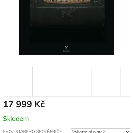
17 999 Kč
Měrná
Skladem
cena:
SVOZ STARÉHO SPOTŘEBIČE