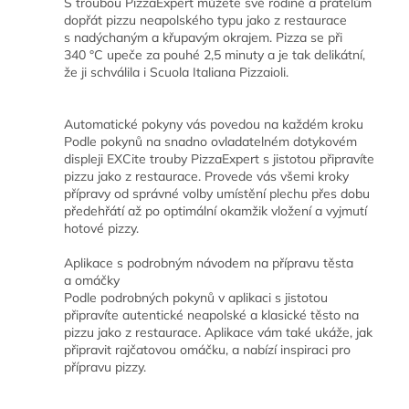
S troubou PizzaExpert můžete své rodině a přátelům
dopřát pizzu neapolského typu jako z restaurace
s nadýchaným a křupavým okrajem. Pizza se při
340 °C upeče za pouhé 2,5 minuty a je tak delikátní,
že ji schválila i Scuola Italiana Pizzaioli.
Automatické pokyny vás povedou na každém kroku
Podle pokynů na snadno ovladatelném dotykovém
displeji EXCite trouby PizzaExpert s jistotou připravíte
pizzu jako z restaurace. Provede vás všemi kroky
přípravy od správné volby umístění plechu přes dobu
předehřátí až po optimální okamžik vložení a vyjmutí
hotové pizzy.
Aplikace s podrobným návodem na přípravu těsta
a omáčky
Podle podrobných pokynů v aplikaci s jistotou
připravíte autentické neapolské a klasické těsto na
pizzu jako z restaurace. Aplikace vám také ukáže, jak
připravit rajčatovou omáčku, a nabízí inspiraci pro
přípravu pizzy.