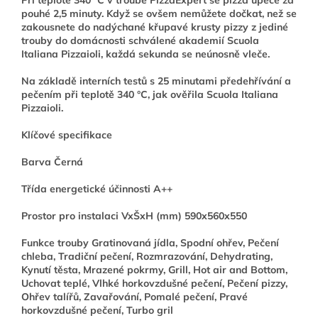
Při teplotě 340 °C v troubě PizzaExpert se pizza upeče za
pouhé 2,5 minuty. Když se ovšem nemůžete dočkat, než se
zakousnete do nadýchané křupavé krusty pizzy z jediné
trouby do domácnosti schválené akademií Scuola
Italiana Pizzaioli, každá sekunda se neúnosně vleče.
Na základě interních testů s 25 minutami předehřívání a
pečením při teplotě 340 °C, jak ověřila Scuola Italiana
Pizzaioli.
Klíčové specifikace
Barva Černá
Třída energetické účinnosti A++
Prostor pro instalaci VxŠxH (mm) 590x560x550
Funkce trouby Gratinovaná jídla, Spodní ohřev, Pečení
chleba, Tradiční pečení, Rozmrazování, Dehydrating,
Kynutí těsta, Mrazené pokrmy, Grill, Hot air and Bottom,
Uchovat teplé, Vlhké horkovzdušné pečení, Pečení pizzy,
Ohřev talířů, Zavařování, Pomalé pečení, Pravé
horkovzdušné pečení, Turbo gril