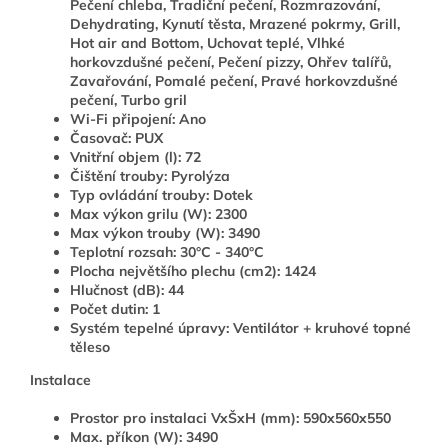
Pečení chleba, Tradiční pečení, Rozmrazování,
Dehydrating, Kynutí těsta, Mrazené pokrmy, Grill,
Hot air and Bottom, Uchovat teplé, Vlhké
horkovzdušné pečení, Pečení pizzy, Ohřev talířů,
Zavařování, Pomalé pečení, Pravé horkovzdušné
pečení, Turbo gril
Wi-Fi připojení: Ano
Časovač: PUX
Vnitřní objem (l): 72
Čištění trouby: Pyrolýza
Typ ovládání trouby: Dotek
Max výkon grilu (W): 2300
Max výkon trouby (W): 3490
Teplotní rozsah: 30°C - 340°C
Plocha největšího plechu (cm2): 1424
Hlučnost (dB): 44
Počet dutin: 1
Systém tepelné úpravy: Ventilátor + kruhové topné
těleso
Instalace
Prostor pro instalaci VxŠxH (mm): 590x560x550
Max. příkon (W): 3490