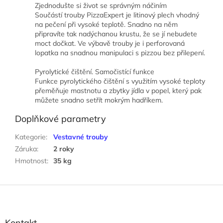
Zjednodušte si život se správným náčiním
Součástí trouby PizzaExpert je litinový plech vhodný
na pečení při vysoké teplotě. Snadno na něm
připravíte tak nadýchanou krustu, že se jí nebudete
moct dočkat. Ve výbavě trouby je i perforovaná
lopatka na snadnou manipulaci s pizzou bez přilepení.
Pyrolytické čištění. Samočistící funkce
Funkce pyrolytického čištění s využitím vysoké teploty
přeměňuje mastnotu a zbytky jídla v popel, který pak
můžete snadno setřít mokrým hadříkem.
Doplňkové parametry
Kategorie
:
Vestavné trouby
Záruka
:
2 roky
Hmotnost
:
35 kg
Z
á
p
a
Kontakt