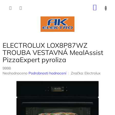
Přejít
NÁKU
na
obsah
KOŠÍK
ELECTROLUX LOX8P87WZ
TROUBA VESTAVNÁ MealAssist
PizzaExpert pyroliza
9998
Průměrné
Neohodnoceno
Podrobnosti hodnocení
Značka:
Electrolux
hodnocení
produktu
je
0,0
z
5
hvězdiček.