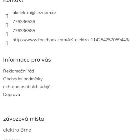
t
í
akelektro
@
seznam.cz
776336536
776336585
https://www.facebook.com/AK-elektro-114254257059443/
Informace pro vás
Reklamační řád
Obchodní podmínky
ochrana osobních údajů
Doprava
závozová místa
elektro Brno