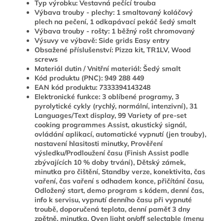
Typ výrobku: Vestavná pečící trouba
Výbava trouby - plechy: 1 smaltovaný koláčový
plech na pečení, 1 odkapávací pekáč šedý smalt
Výbava trouby - rošty: 1 běžný rošt chromovaný
Výsuvy ve výbavě: Side grids Easy entry
Obsažené příslušenství: Pizza kit, TR1LV, Wood
screws
Materiál dutin / Vnitřní materiál: Šedý smalt
Kód produktu (PNC): 949 288 449
EAN kód produktu: 7333394143248
Elektronické funkce: 3 oblíbené programy, 3
pyrolytické cykly (rychlý, normální, intenzivní), 31
Languages/Text display, 99 Variety of pre-set
cooking programmes Assist, akustický signál,
ovládání aplikací, automatické vypnutí (jen trouby),
nastavení hlasitosti minutky, Prověření
výsledku/Prodloužení času (Finish Assist podle
zbývajících 10 % doby trvání), Dětský zámek,
minutka pro čištění, Standby verze, konektivita, čas
vaření, čas vaření s odhadem konce, přičítání času,
Odložený start, demo program s kódem, denní čas,
info k servisu, vypnutí denního času při vypnuté
troubě, doporučená teplota, denní paměť 3 dny
zpětně, minutka, Oven light on/off selectable (menu