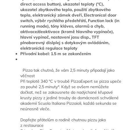
direct access button), ukazatel teploty (°C),
ukazatel zbytkového tepla, použití zbytkového
tepla, elektronický zámek dveří, Electronical door
switch, výběr rychlého předehřátí, Function lock (in
running mode), tóny kláves, alarmů a chyb,
aktivace/deaktivace (kromě hlavního vypínače),
hlavní vypínač, nastavení jasu disp., TFT
plnobarevný dislplej s dotykovým ovládáním,
elektronická regulace teploty
Přívodní kabel: 1.5 m se zakončením
Pizza tak chutná, že vám 2,5 minuty připadají jako
věčnost
Při teplotě 340 °C v troubě PizzaExpert se pizza upeče
za pouhé 2,5 minuty*. Když se ovšem nemůžete
dočkat, než se zakousnete do nadýchané křupavé
krusty pizzy z jediné trouby do domácnosti schválené
akademií Scuola Italiana Pizzaioli, každá sekunda se
neúnosně vleče.
Dopřejte přátelům a rodině chutnou pizzu jako
z restaurace