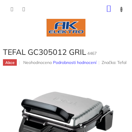
Přejít
NÁKU
na
obsah
KOŠÍK
TEFAL GC305012 GRIL
4467
Průměrné
Neohodnoceno
Podrobnosti hodnocení
Značka:
Tefal
Akce
hodnocení
produktu
je
0,0
z
5
hvězdiček.