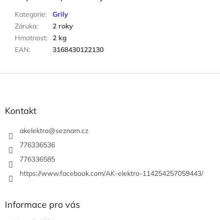
Kategorie
:
Grily
Záruka
:
2 roky
Hmotnost
:
2 kg
EAN
:
3168430122130
Z
á
p
a
Kontakt
t
í
akelektro
@
seznam.cz
776336536
776336585
https://www.facebook.com/AK-elektro-114254257059443/
Informace pro vás