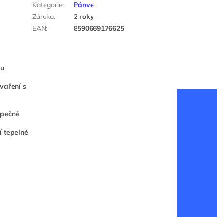
Kategorie
:
Pánve
Záruka
:
2 roky
EAN
:
8590669176625
ou
vaření s
zpečné
í tepelné