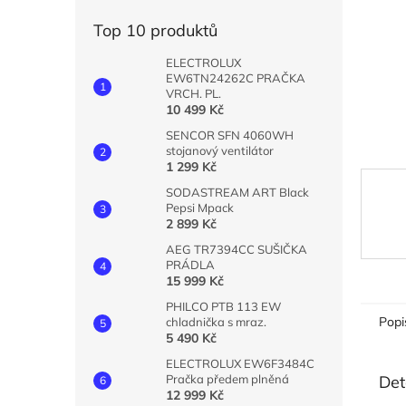
n
e
Top 10 produktů
l
ELECTROLUX
EW6TN24262C PRAČKA
VRCH. PL.
10 499 Kč
SENCOR SFN 4060WH
stojanový ventilátor
1 299 Kč
SODASTREAM ART Black
Pepsi Mpack
2 899 Kč
AEG TR7394CC SUŠIČKA
PRÁDLA
15 999 Kč
PHILCO PTB 113 EW
Popi
chladnička s mraz.
5 490 Kč
ELECTROLUX EW6F3484C
Det
Pračka předem plněná
12 999 Kč