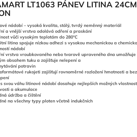
AMART LT1063 PÁNEV LITINA 24CM
RON
nové nádobí – vysoká kvalita, stálý, tvrdý neměnný materiál
řní a vnější vrstva odolává odření a praskání
nost vůči vysokým teplotám do 280°C
itní litina spojuje nízkou adhezi s vysokou mechanickou a chemick
ností nádobí
řní vrstva vroubkovaného nebo tvarově upraveného dna umožňuje 
ým obsahem tuku a zajišťuje nelepení a
hytávání potravin
oformátové rukojeti zajišťují rovnoměrné rozložení hmotnosti a be
pení
es svou váhu litinové nádobí dosahuje nejlepších možných vlastnost
vosti a akumulace
ná údržba a čištění
né na všechny typy ploten včetně indukčních