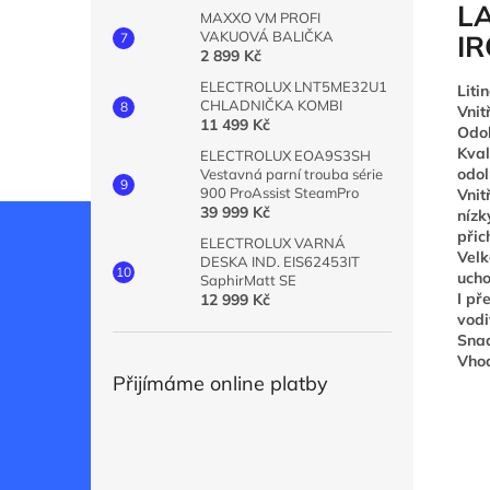
L
MAXXO VM PROFI
VAKUOVÁ BALIČKA
I
2 899 Kč
ELECTROLUX LNT5ME32U1
Liti
CHLADNIČKA KOMBI
Vnit
11 499 Kč
Odol
Kval
ELECTROLUX EOA9S3SH
odol
Vestavná parní trouba série
900 ProAssist SteamPro
Vnit
39 999 Kč
nízk
přic
ELECTROLUX VARNÁ
Velk
DESKA IND. EIS62453IT
ucho
SaphirMatt SE
I př
12 999 Kč
vodi
Snad
Vhod
Přijímáme online platby