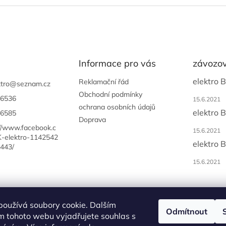
Informace pro vás
závozov
elektro 
Reklamační řád
tro
@
seznam.cz
Obchodní podmínky
6536
15.6.2021
ochrana osobních údajů
elektro 
6585
Doprava
://www.facebook.c
15.6.2021
-elektro-1142542
elektro 
443/
15.6.2021
používá soubory cookie. Dalším
Odmítnout
m tohoto webu vyjadřujete souhlas s