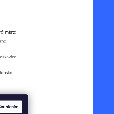
á místa
Brno
Boskovice
Blansko
Souhlasím