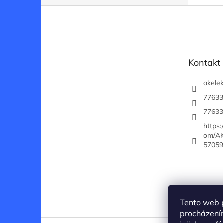
Z
á
p
a
t
Kontakt
í
akelek
77633
77633
https
om/AK
57059
Tento web 
procházení