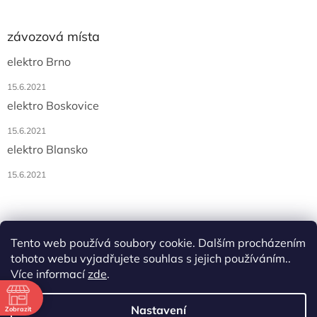
závozová místa
elektro Brno
15.6.2021
elektro Boskovice
15.6.2021
elektro Blansko
15.6.2021
Tento web používá soubory cookie. Dalším procházením
tohoto webu vyjadřujete souhlas s jejich používáním..
Více informací
zde
.
Vytvořil Shoptet
ě
Nastavení
Zobrazit