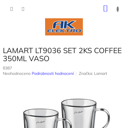
Přejít
NÁKU
na
obsah
KOŠÍK
LAMART LT9036 SET 2KS COFFEE
350ML VASO
8387
Průměrné
Neohodnoceno
Podrobnosti hodnocení
Značka:
Lamart
hodnocení
produktu
je
0,0
z
5
hvězdiček.