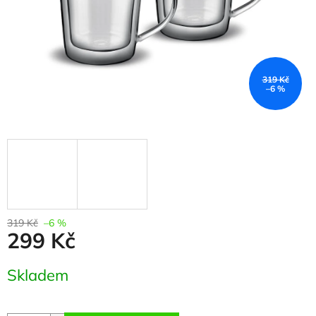
319 Kč
–6 %
319 Kč
–6 %
299 Kč
Měrná
Skladem
cena: