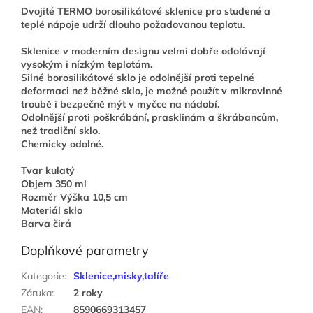
Dvojité TERMO borosilikátové sklenice pro studené a
teplé nápoje udrží dlouho požadovanou teplotu.
Sklenice v moderním designu velmi dobře odolávají
vysokým i nízkým teplotám.
Silné borosilikátové sklo je odolnější proti tepelné
deformaci než běžné sklo, je možné použít v mikrovlnné
troubě i bezpečně mýt v myčce na nádobí.
Odolnější proti poškrábání, prasklinám a škrábancům,
než tradiční sklo.
Chemicky odolné.
Tvar kulatý
Objem 350 ml
Rozměr Výška 10,5 cm
Materiál sklo
Barva čirá
Doplňkové parametry
Kategorie
:
Sklenice,misky,talíře
Záruka
:
2 roky
EAN
:
8590669313457