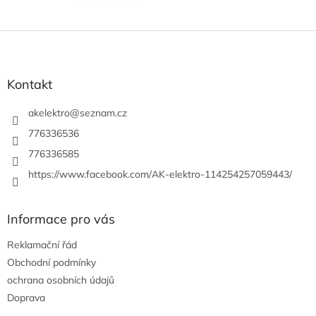
Z
á
p
a
Kontakt
t
í
akelektro
@
seznam.cz
776336536
776336585
https://www.facebook.com/AK-elektro-114254257059443/
Informace pro vás
Reklamační řád
Obchodní podmínky
ochrana osobních údajů
Doprava