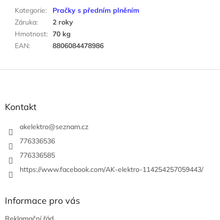
Kategorie
:
Pračky s předním plněním
Záruka
:
2 roky
Hmotnost
:
70 kg
EAN
:
8806084478986
Z
á
p
a
Kontakt
t
í
akelektro
@
seznam.cz
776336536
776336585
https://www.facebook.com/AK-elektro-114254257059443/
Informace pro vás
Reklamační řád