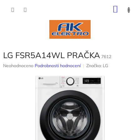
Přejít
NÁKU
na
obsah
KOŠÍK
LG FSR5A14WL PRAČKA
7612
Průměrné
Neohodnoceno
Podrobnosti hodnocení
Značka:
LG
hodnocení
produktu
je
0,0
z
5
hvězdiček.