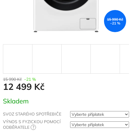
15 990 Kč
–21 %
15 990 Kč
–21 %
12 499 Kč
Měrná
Skladem
cena:
SVOZ STARÉHO SPOTŘEBIČE
VÝNOS S FYZICKOU POMOCÍ
ODBĚRATELE
?