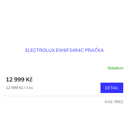
ELECTROLUX EW6F3494C PRAČKA
Skladem
12 999 Kč
Měrná
12 999 Kč / 1 ks
DETAIL
cena:
Kód:
9962