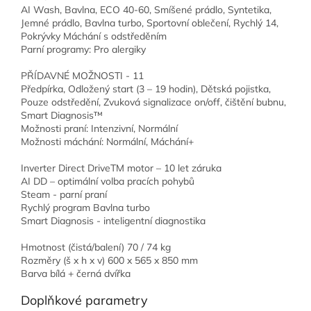
AI Wash, Bavlna, ECO 40-60, Smíšené prádlo, Syntetika,
Jemné prádlo, Bavlna turbo, Sportovní oblečení, Rychlý 14,
Pokrývky Máchání s odstředěním
Parní programy: Pro alergiky
PŘÍDAVNÉ MOŽNOSTI - 11
Předpírka, Odložený start (3 – 19 hodin), Dětská pojistka,
Pouze odstředění, Zvuková signalizace on/off, čištění bubnu,
Smart Diagnosis™
Možnosti praní: Intenzivní, Normální
Možnosti máchání: Normální, Máchání+
Inverter Direct DriveTM motor – 10 let záruka
AI DD – optimální volba pracích pohybů
Steam - parní praní
Rychlý program Bavlna turbo
Smart Diagnosis - inteligentní diagnostika
Hmotnost (čistá/balení) 70 / 74 kg
Rozměry (š x h x v) 600 x 565 x 850 mm
Barva bílá + černá dvířka
Doplňkové parametry