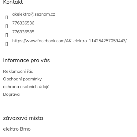
a
Kontakt
t
í
akelektro
@
seznam.cz
776336536
776336585
https://www.facebook.com/AK-elektro-114254257059443/
Informace pro vás
Reklamační řád
Obchodní podmínky
ochrana osobních údajů
Doprava
závozová místa
elektro Brno