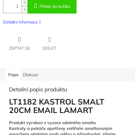
Přidat do košíku
Detailní informace
ZEPTAT SE
SDÍLET
Popis
Diskuze
Detailní popis produktu
LT1182 KASTROL SMALT
20CM EMAIL LAMART
Produkt vyroben z vysoce odolného smaltu
Kastroly a pekáče opatřeny vnitřním smaltovaným
povrchem odolným proti oděru a připalování, silným