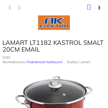
Přejít
NÁKU
na
obsah
KOŠÍK
LAMART LT1182 KASTROL SMALT
20CM EMAIL
5193
Průměrné
Neohodnoceno
Podrobnosti hodnocení
Značka:
Lamart
hodnocení
produktu
je
0,0
z
5
hvězdiček.