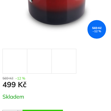
569 Kč
–12 %
569 Kč
–12 %
499 Kč
Měrná
Skladem
cena: