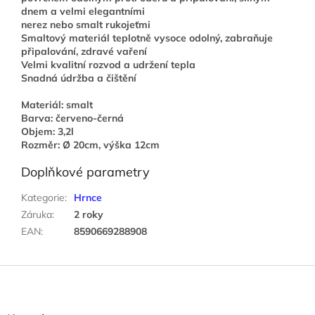
dnem a velmi elegantními
nerez nebo smalt rukojeťmi
Smaltový materiál teplotně vysoce odolný, zabraňuje
připalování, zdravé vaření
Velmi kvalitní rozvod a udržení tepla
Snadná údržba a čištění
Materiál: smalt
Barva: červeno-černá
Objem: 3,2l
Rozměr: Ø 20cm, výška 12cm
Doplňkové parametry
Kategorie
:
Hrnce
Záruka
:
2 roky
EAN
:
8590669288908
Z
á
p