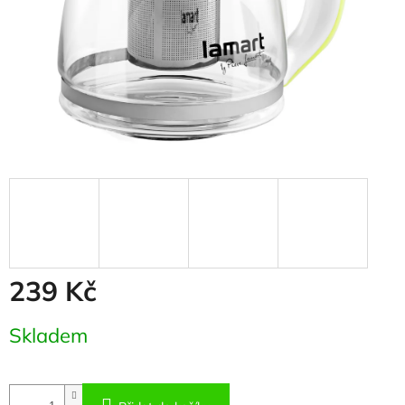
239 Kč
Měrná
Skladem
cena: