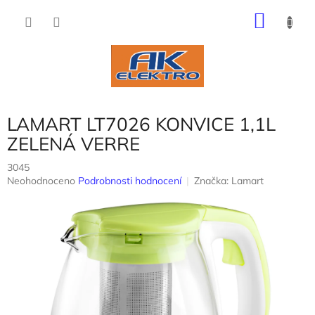
Přejít
NÁKU
na
obsah
KOŠÍK
LAMART LT7026 KONVICE 1,1L
ZELENÁ VERRE
3045
Průměrné
Neohodnoceno
Podrobnosti hodnocení
Značka:
Lamart
hodnocení
produktu
je
0,0
z
5
hvězdiček.