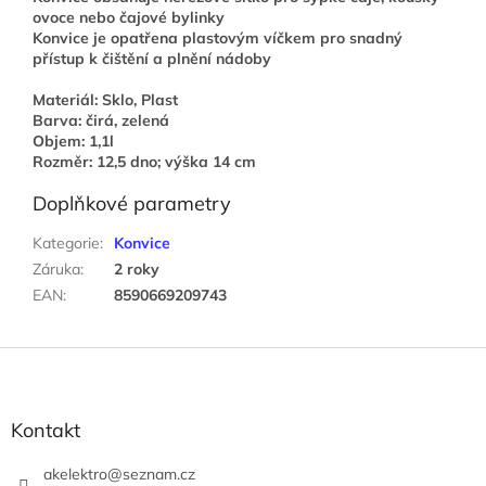
ovoce nebo čajové bylinky
Konvice je opatřena plastovým víčkem pro snadný
přístup k čištění a plnění nádoby
Materiál: Sklo, Plast
Barva: čirá, zelená
Objem: 1,1l
Rozměr: 12,5 dno; výška 14 cm
Doplňkové parametry
Kategorie
:
Konvice
Záruka
:
2 roky
EAN
:
8590669209743
Z
á
p
a
Kontakt
t
í
akelektro
@
seznam.cz