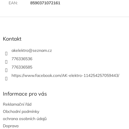
EAN
:
8590371072161
Z
á
p
a
Kontakt
t
í
akelektro
@
seznam.cz
776336536
776336585
https://www.facebook.com/AK-elektro-114254257059443/
Informace pro vás
Reklamační řád
Obchodní podmínky
ochrana osobních údajů
Doprava