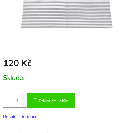
120 Kč
Měrná
Skladem
cena:
Přidat do košíku
Detailní informace