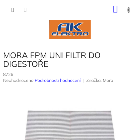
Přejít
NÁKU
na
obsah
KOŠÍK
MORA FPM UNI FILTR DO
DIGESTOŘE
8726
Průměrné
Neohodnoceno
Podrobnosti hodnocení
Značka:
Mora
hodnocení
produktu
je
0,0
z
5
hvězdiček.