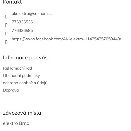
a
Kontakt
t
í
akelektro
@
seznam.cz
776336536
776336585
https://www.facebook.com/AK-elektro-114254257059443/
Informace pro vás
Reklamační řád
Obchodní podmínky
ochrana osobních údajů
Doprava
závozová místa
elektro Brno