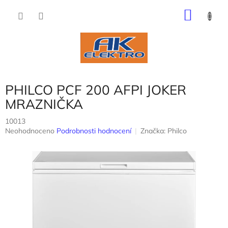
Přejít
NÁKU
na
obsah
KOŠÍK
PHILCO PCF 200 AFPI JOKER
MRAZNIČKA
10013
Průměrné
Neohodnoceno
Podrobnosti hodnocení
Značka:
Philco
hodnocení
produktu
je
0,0
z
5
hvězdiček.