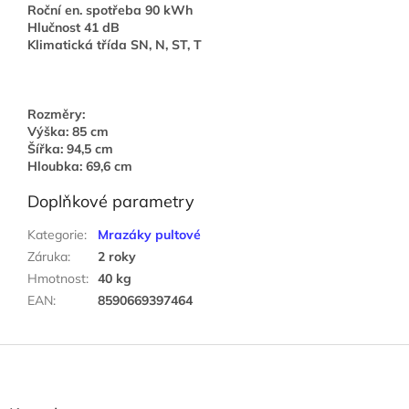
Roční en. spotřeba 90 kWh
Hlučnost 41 dB
Klimatická třída SN, N, ST, T
Rozměry:
Výška: 85 cm
Šířka: 94,5 cm
Hloubka: 69,6 cm
Doplňkové parametry
Kategorie
:
Mrazáky pultové
Záruka
:
2 roky
Hmotnost
:
40 kg
EAN
:
8590669397464
Z
á
p