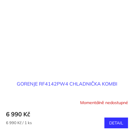
GORENJE RF4142PW4 CHLADNIČKA KOMBI
Momentálně nedostupné
6 990 Kč
Měrná
6 990 Kč / 1 ks
DETAIL
cena: