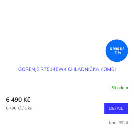
6 990 Kč
–7 %
GORENJE RT514EW4 CHLADNIČKA KOMBI
Skladem
6 490 Kč
Měrná
6 490 Kč / 1 ks
DETAIL
cena:
Kód:
8924