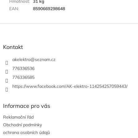
Hmotnost
:
31 kg
EAN
:
8590669298648
Z
á
p
a
Kontakt
t
í
akelektro
@
seznam.cz
776336536
776336585
https://www.facebook.com/AK-elektro-114254257059443/
Informace pro vás
Reklamační řád
Obchodní podmínky
ochrana osobních údajů