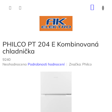
Přejít
NÁKU
na
obsah
KOŠÍK
PHILCO PT 204 E Kombinovaná
chladnička
9240
Průměrné
Neohodnoceno
Podrobnosti hodnocení
Značka:
Philco
hodnocení
produktu
je
0,0
z
5
hvězdiček.