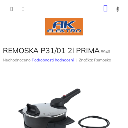
Přejít
NÁKU
na
obsah
KOŠÍK
REMOSKA P31/01 2l PRIMA
5946
Průměrné
Neohodnoceno
Podrobnosti hodnocení
Značka:
Remoska
hodnocení
produktu
je
0,0
z
5
hvězdiček.