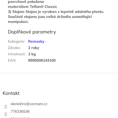
povrchově potažena
materiálem Teflon® Classic
3) Stojan: Stojan je vyroben z tepelně odolného plastu.
Součástí stojanu jsou velká držadla usnadňující
manipulaci.
Doplňkové parametry
Kategorie
:
Remosky
Záruka
:
2 roky
Hmotnost
:
2 kg
EAN
:
8595006143100
Z
á
p
a
Kontakt
t
í
akelektro
@
seznam.cz
776336536