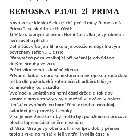
REMOSKA P31/01 2l PRIMA
Nová verze klasické elektrické pečicí mísy Remoska®
Prima 2l se skládá ze tří částí:
1) Víko s topným tělesem: Horní část víka je vyrobena z
nerezového plechu
Dolní část víka je z hliníku a je potažena nepřilnavým
povrchem Teflon® Classic
Přebytečná pára vznikající při pečení je odváděna
dutými šrouby ve víku
Pečicí víko nemá skleněné okénko
Přívodní kabel s euro konektorem a evropskou zástrčkou
(nebo dle požadavků zahraničních odběratelů) je
odnímatelný od držadla
Vypínač je umístěn na horní části držadla tak aby
kontrola stavu zap/vyp byla možná v jakékoliv poloze
Umístění vypínače na horní části držadla usnadňuje
ovládání pro praváky i leváky
Víko je navrženo tak aby mohlo být položeno na pracovní
plochu topnou částí směrem vzhůru
2) Mísa: Mísa je vyrobena z hliníku (pro dobrý přenos
tepla z víka na mísu) a její vnitřní i vnější část je