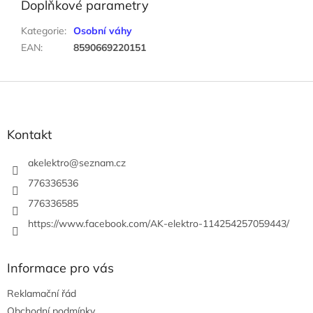
Doplňkové parametry
Kategorie
:
Osobní váhy
EAN
:
8590669220151
Z
á
p
a
Kontakt
t
í
akelektro
@
seznam.cz
776336536
776336585
https://www.facebook.com/AK-elektro-114254257059443/
Informace pro vás
Reklamační řád
Obchodní podmínky