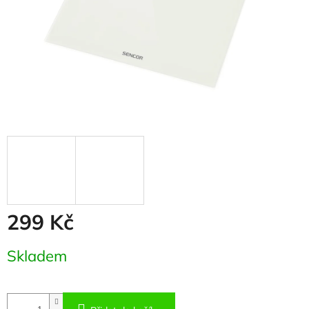
299 Kč
Měrná
Skladem
cena: