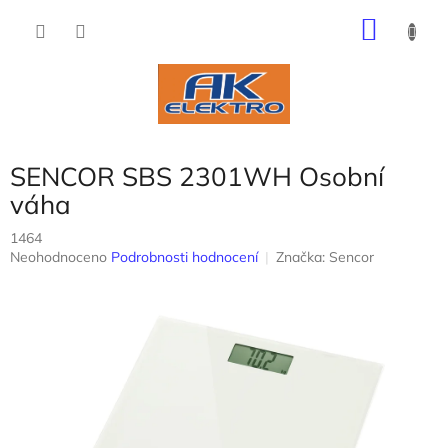
Přejít
NÁKU
na
obsah
KOŠÍK
SENCOR SBS 2301WH Osobní
váha
1464
Průměrné
Neohodnoceno
Podrobnosti hodnocení
Značka:
Sencor
hodnocení
produktu
je
0,0
z
5
hvězdiček.