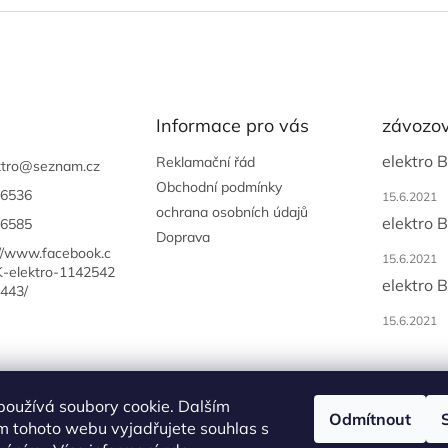
Informace pro vás
závozov
elektro 
Reklamační řád
tro
@
seznam.cz
Obchodní podmínky
6536
15.6.2021
ochrana osobních údajů
elektro 
6585
Doprava
://www.facebook.c
15.6.2021
-elektro-1142542
elektro 
443/
15.6.2021
používá soubory cookie. Dalším
Odmítnout
m tohoto webu vyjadřujete souhlas s