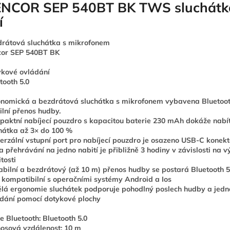
NCOR SEP 540BT BK TWS sluchátk
í
rátová sluchátka s mikrofonem
cor SEP 540BT BK
kové ovládání
tooth 5.0
nomická a bezdrátová sluchátka s mikrofonem vybavena Bluetoot
ilní přenos hudby.
aktní nabíjecí pouzdro s kapacitou baterie 230 mAh dokáže nabí
hátka až 3× do 100 %
erzální vstupní port pro nabíjecí pouzdro je osazeno USB-C konek
 přehrávání na jedno nabití je přibližně 3 hodiny v závislosti na v
itosti
abilní a bezdrátový (až 10 m) přenos hudby se postará Bluetooth 5
 kompatibilní s operačními systémy Android a Ios
lá ergonomie sluchátek podporuje pohodlný poslech hudby a jed
dání pomocí dotykové plochy
e Bluetooth: Bluetooth 5.0
osová vzdálenost: 10 m