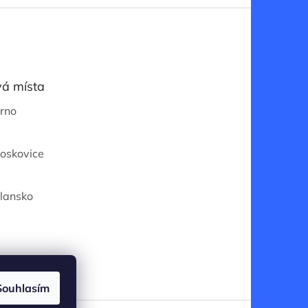
á místa
Brno
Boskovice
Blansko
Souhlasím