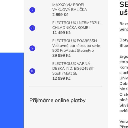
SE
MAXXO VM PROFI
VAKUOVÁ BALIČKA
uš
2 899 Kč
ELECTROLUX LNT5ME32U1
Bezd
CHLADNIČKA KOMBI
Sen
11 499 Kč
Doty
ELECTROLUX EOA9S3SH
Blue
Vestavná parní trouba série
900 ProAssist SteamPro
39 999 Kč
Ergo
stab
ELECTROLUX VARNÁ
Komp
DESKA IND. EIS62453IT
sluc
SaphirMatt SE
Univ
12 999 Kč
Doba
hlas
O st
Přijímáme online platby
plně
Skvě
ovlá
Verz
Přen