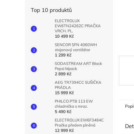
n
e
Top 10 produktů
l
ELECTROLUX
EW6TN24262C PRAČKA
VRCH. PL.
10 499 Kč
SENCOR SFN 4060WH
stojanový ventilátor
1 299 Kč
SODASTREAM ART Black
Pepsi Mpack
2 899 Kč
AEG TR7394CC SUŠIČKA
PRÁDLA
15 999 Kč
PHILCO PTB 113 EW
Popi
chladnička s mraz.
5 490 Kč
ELECTROLUX EW6F3484C
Det
Pračka předem plněná
12 999 Kč