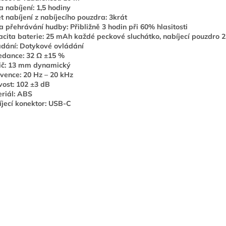
 nabíjení: 1,5 hodiny
t nabíjení z nabíjecího pouzdra: 3krát
 přehrávání hudby: Přibližně 3 hodin při 60% hlasitosti
cita baterie: 25 mAh každé peckové sluchátko, nabíjecí pouzdro
dání: Dotykové ovládání
edance: 32 Ω ±15 %
ič: 13 mm dynamický
vence: 20 Hz – 20 kHz
ivost: 102 ±3 dB
riál: ABS
jecí konektor: USB-C