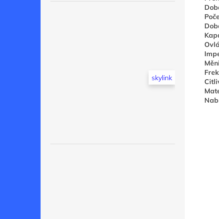
Doba
Poče
Doba
Kapa
Ovlá
Imp
Měn
Frek
skylink
Citl
Mate
Nabí