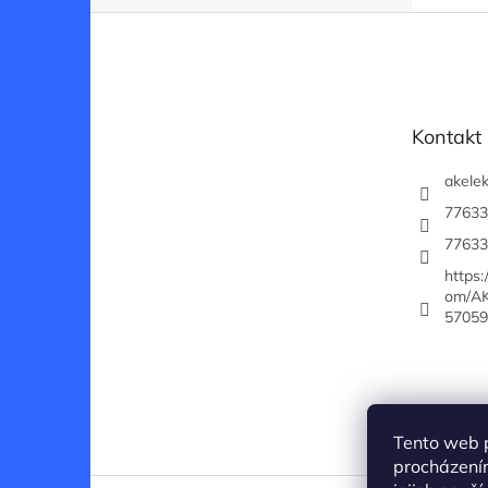
Z
á
p
a
t
Kontakt
í
akelek
77633
77633
https
om/AK
57059
Tento web 
procházení