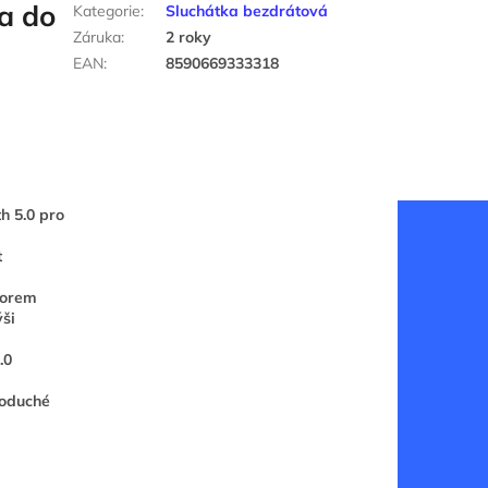
a do
Kategorie
:
Sluchátka bezdrátová
Záruka
:
2 roky
EAN
:
8590669333318
h 5.0 pro
t
torem
ýši
.0
noduché