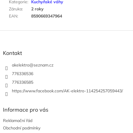
Kategorie
:
Kuchyňské váhy
Záruka
:
2 roky
EAN
:
8590669347964
Z
á
p
a
Kontakt
t
í
akelektro
@
seznam.cz
776336536
776336585
https://www.facebook.com/AK-elektro-114254257059443/
Informace pro vás
Reklamační řád
Obchodní podmínky