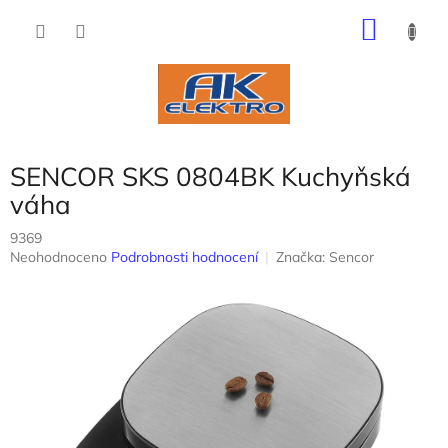
Přejít
NÁKU
na
obsah
KOŠÍK
SENCOR SKS 0804BK Kuchyňská
váha
9369
Průměrné
Neohodnoceno
Podrobnosti hodnocení
Značka:
Sencor
hodnocení
produktu
je
0,0
z
5
hvězdiček.