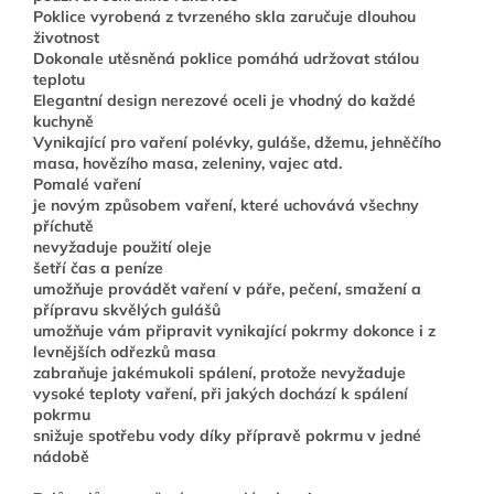
Poklice vyrobená z tvrzeného skla zaručuje dlouhou
životnost
Dokonale utěsněná poklice pomáhá udržovat stálou
teplotu
Elegantní design nerezové oceli je vhodný do každé
kuchyně
Vynikající pro vaření polévky, guláše, džemu, jehněčího
masa, hovězího masa, zeleniny, vajec atd.
Pomalé vaření
je novým způsobem vaření, které uchovává všechny
příchutě
nevyžaduje použití oleje
šetří čas a peníze
umožňuje provádět vaření v páře, pečení, smažení a
přípravu skvělých gulášů
umožňuje vám připravit vynikající pokrmy dokonce i z
levnějších odřezků masa
zabraňuje jakémukoli spálení, protože nevyžaduje
vysoké teploty vaření, při jakých dochází k spálení
pokrmu
snižuje spotřebu vody díky přípravě pokrmu v jedné
nádobě