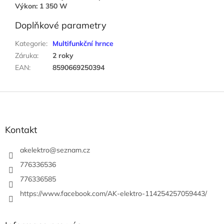
Výkon: 1 350 W
Doplňkové parametry
Kategorie
:
Multifunkční hrnce
Záruka
:
2 roky
EAN
:
8590669250394
Z
á
p
a
Kontakt
t
í
akelektro
@
seznam.cz
776336536
776336585
https://www.facebook.com/AK-elektro-114254257059443/