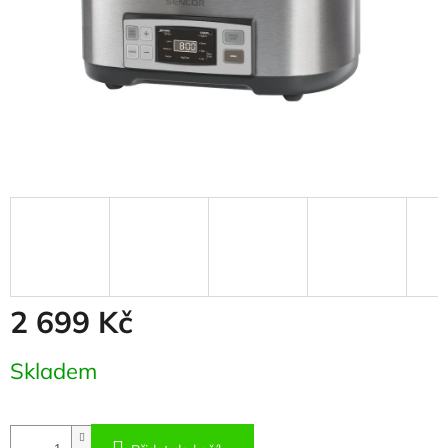
2 699 Kč
Měrná
Skladem
cena: