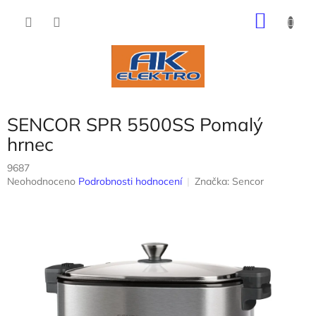
Přejít
NÁKU
na
obsah
KOŠÍK
SENCOR SPR 5500SS Pomalý
hrnec
9687
Průměrné
Neohodnoceno
Podrobnosti hodnocení
Značka:
Sencor
hodnocení
produktu
je
0,0
z
5
hvězdiček.