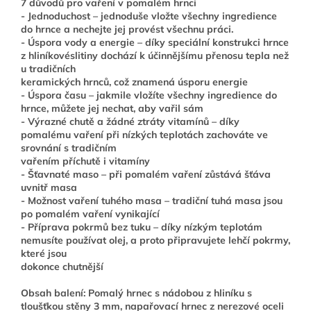
7 důvodů pro vaření v pomalém hrnci
- Jednoduchost – jednoduše vložte všechny ingredience
do hrnce a nechejte jej provést všechnu práci.
- Úspora vody a energie – díky speciální konstrukci hrnce
z hliníkovéslitiny dochází k účinnějšímu přenosu tepla než
u tradičních
keramických hrnců, což znamená úsporu energie
- Úspora času – jakmile vložíte všechny ingredience do
hrnce, můžete jej nechat, aby vařil sám
- Výrazné chutě a žádné ztráty vitamínů – díky
pomalému vaření při nízkých teplotách zachováte ve
srovnání s tradičním
vařením příchutě i vitamíny
- Šťavnaté maso – při pomalém vaření zůstává šťáva
uvnitř masa
- Možnost vaření tuhého masa – tradiční tuhá masa jsou
po pomalém vaření vynikající
- Příprava pokrmů bez tuku – díky nízkým teplotám
nemusíte používat olej, a proto připravujete lehčí pokrmy,
které jsou
dokonce chutnější
Obsah balení: Pomalý hrnec s nádobou z hliníku s
tloušťkou stěny 3 mm, napařovací hrnec z nerezové oceli