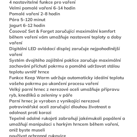
4 nastavitelné funkce pro vaření
Velmi pomalé vaření 6–14 hodin
Pomalé vaření 2–8 hodin
Pára 5–120 minut
Jogurt 6–12 hodin
Časovač Set & Forget zaručující maximální komfort
během vaření vám umožňuje nastavení teploty a doby
vaření
Digitální LED ovládací displej zaručuje nejpohodlnější
vaření
Systém dvojitého zajištění poklice zaručuje maximální
zachování příchutí pokrmu a pomáhá udržovat stálou
teplotu uvnitř hrnce
Funkce Keep Warm udržuje automaticky ideální teplotu
vašeho pokrmu po ukončení procesu vaření
Velký parní hrnec z nerezové oceli umožňuje přípravu
ryb, knedlíků a zeleniny v páře
Parní hrnec je vyroben z vynikající nerezové
potravinářské oceli zaručující dlouhou životnost a
odolnost proti korozi
Tepelně odolné rukojeti zabraňují jakémukoli popálení a
umožňují manipulaci s horkým hrncem během vaření,
aniž byste museli
používat ochranné rukavice