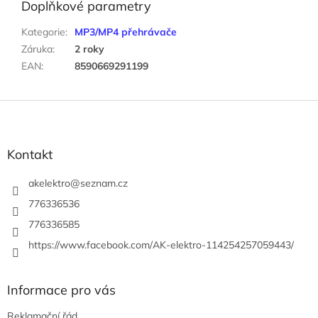
Doplňkové parametry
Kategorie
:
MP3/MP4 přehrávače
Záruka
:
2 roky
EAN
:
8590669291199
Z
á
p
a
Kontakt
t
í
akelektro
@
seznam.cz
776336536
776336585
https://www.facebook.com/AK-elektro-114254257059443/
Informace pro vás
Reklamační řád