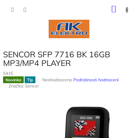
Přejít
NÁKU
na
obsah
KOŠÍK
SENCOR SFP 7716 BK 16GB
MP3/MP4 PLAYER
5415
Průměrné
Neohodnoceno
Podrobnosti hodnocení
Novinka
Tip
hodnocení
Značka:
Sencor
produktu
je
0,0
z
5
hvězdiček.