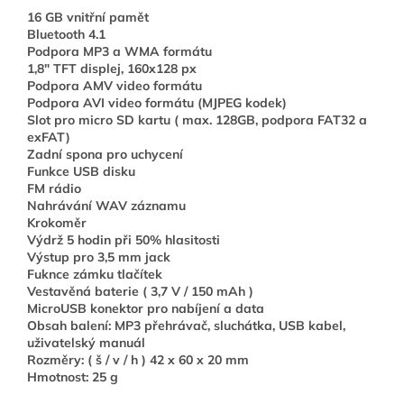
16 GB vnitřní pamět
Bluetooth 4.1
Podpora MP3 a WMA formátu
1,8" TFT displej, 160x128 px
Podpora AMV video formátu
Podpora AVI video formátu (MJPEG kodek)
Slot pro micro SD kartu ( max. 128GB, podpora FAT32 a
exFAT)
Zadní spona pro uchycení
Funkce USB disku
FM rádio
Nahrávání WAV záznamu
Krokoměr
Výdrž 5 hodin při 50% hlasitosti
Výstup pro 3,5 mm jack
Fuknce zámku tlačítek
Vestavěná baterie ( 3,7 V / 150 mAh )
MicroUSB konektor pro nabíjení a data
Obsah balení: MP3 přehrávač, sluchátka, USB kabel,
uživatelský manuál
Rozměry: ( š / v / h ) 42 x 60 x 20 mm
Hmotnost: 25 g