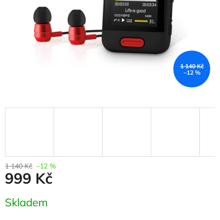
1 140 Kč
–12 %
1 140 Kč
–12 %
999 Kč
Měrná
Skladem
cena: