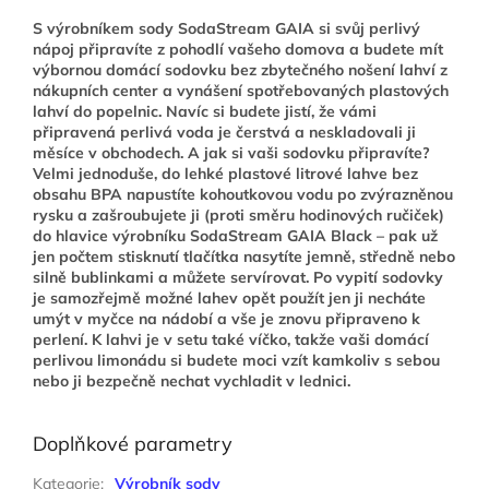
S výrobníkem sody SodaStream GAIA si svůj perlivý
nápoj připravíte z pohodlí vašeho domova a budete mít
výbornou domácí sodovku bez zbytečného nošení lahví z
nákupních center a vynášení spotřebovaných plastových
lahví do popelnic. Navíc si budete jistí, že vámi
připravená perlivá voda je čerstvá a neskladovali ji
měsíce v obchodech. A jak si vaši sodovku připravíte?
Velmi jednoduše, do lehké plastové litrové lahve bez
obsahu BPA napustíte kohoutkovou vodu po zvýrazněnou
rysku a zašroubujete ji (proti směru hodinových ručiček)
do hlavice výrobníku SodaStream GAIA Black – pak už
jen počtem stisknutí tlačítka nasytíte jemně, středně nebo
silně bublinkami a můžete servírovat. Po vypití sodovky
je samozřejmě možné lahev opět použít jen ji necháte
umýt v myčce na nádobí a vše je znovu připraveno k
perlení. K lahvi je v setu také víčko, takže vaši domácí
perlivou limonádu si budete moci vzít kamkoliv s sebou
nebo ji bezpečně nechat vychladit v lednici.
Doplňkové parametry
Kategorie
:
Výrobník sody