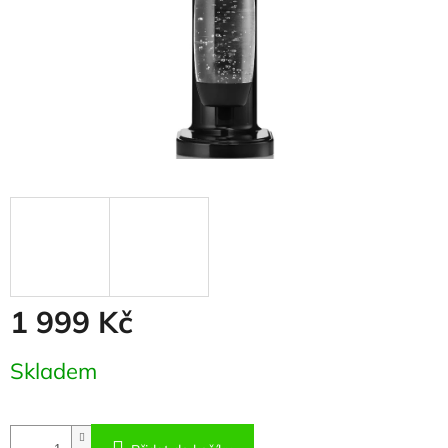
1 999 Kč
Měrná
Skladem
cena: