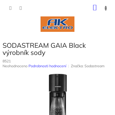
Přejít
NÁKU
na
obsah
KOŠÍK
SODASTREAM GAIA Black
výrobník sody
8521
Průměrné
Neohodnoceno
Podrobnosti hodnocení
Značka:
Sodastream
hodnocení
produktu
je
0,0
z
5
hvězdiček.