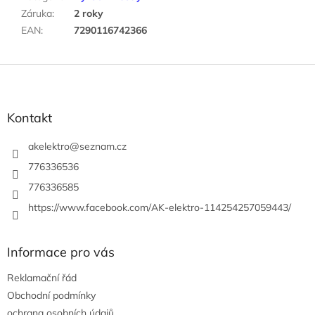
Záruka
:
2 roky
EAN
:
7290116742366
Z
á
p
a
Kontakt
t
í
akelektro
@
seznam.cz
776336536
776336585
https://www.facebook.com/AK-elektro-114254257059443/
Informace pro vás
Reklamační řád
Obchodní podmínky
ochrana osobních údajů