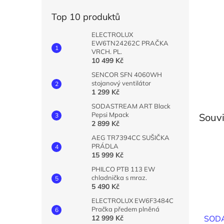
n
e
Top 10 produktů
l
ELECTROLUX
EW6TN24262C PRAČKA
VRCH. PL.
10 499 Kč
SENCOR SFN 4060WH
stojanový ventilátor
1 299 Kč
SODASTREAM ART Black
Pepsi Mpack
Souvi
2 899 Kč
AEG TR7394CC SUŠIČKA
PRÁDLA
15 999 Kč
PHILCO PTB 113 EW
chladnička s mraz.
5 490 Kč
ELECTROLUX EW6F3484C
Pračka předem plněná
SODA
12 999 Kč