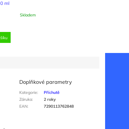
0 ml
Skladem
šíku
Doplňkové parametry
Kategorie
:
Příchutě
Záruka
:
2 roky
EAN
:
7290113762848