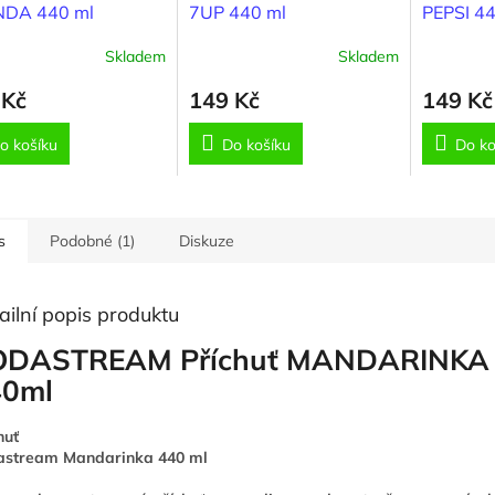
NDA 440 ml
7UP 440 ml
PEPSI 44
Skladem
Skladem
 Kč
149 Kč
149 Kč
o košíku
Do košíku
Do ko
s
Podobné (1)
Diskuze
ailní popis produktu
ODASTREAM Příchuť MANDARINKA
40ml
huť
astream Mandarinka 440 ml