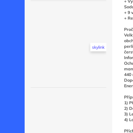
+ Vy
Sod
+ 9 
+ Re
Proč
Velk
obch
perl
skylink
čers
Info
Ochu
mand
440 
Dopo
Ener
Příp
1) P
2) D
3) L
4) L
Příc