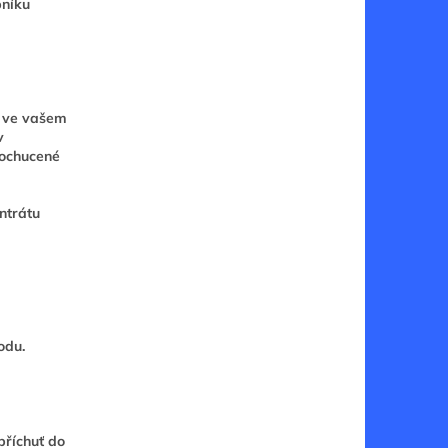
bníku
h ve vašem
v
 ochucené
ntrátu
odu.
příchuť do