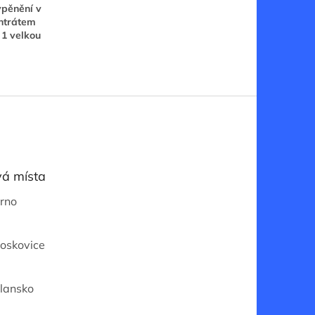
ypěnění v
entrátem
 1 velkou
á místa
Brno
Boskovice
Blansko