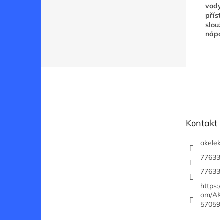
vody
přís
slou
nápo
Z
á
p
a
t
Kontakt
í
akelek
77633
77633
https
om/AK
57059