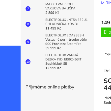
MIRI
MAXXO VM PROFI
VAKUOVÁ BALIČKA
2 899 Kč
ELECTROLUX LNT5ME32U1
149
CHLADNIČKA KOMBI
11 499 Kč
D
ELECTROLUX EOA9S3SH
Vestavná parní trouba série
900 ProAssist SteamPro
39 999 Kč
Popi
ELECTROLUX VARNÁ
DESKA IND. EIS62453IT
SaphirMatt SE
12 999 Kč
Det
S
4
Přijímáme online platby
Příc
Sod