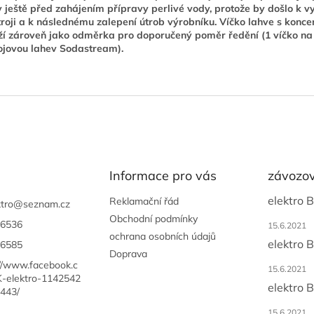
 ještě před zahájením přípravy perlivé vody, protože by došlo k v
troji a k následnému zalepení útrob výrobníku. Víčko lahve s konc
ží zároveň jako odměrka pro doporučený poměr ředění (1 víčko na
jovou lahev Sodastream).
Informace pro vás
závozov
elektro 
Reklamační řád
tro
@
seznam.cz
Obchodní podmínky
6536
15.6.2021
ochrana osobních údajů
elektro 
6585
Doprava
://www.facebook.c
15.6.2021
-elektro-1142542
elektro 
443/
15.6.2021