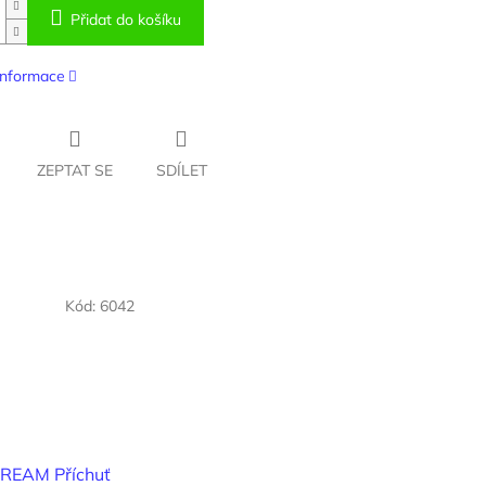
Přidat do košíku
 informace
ZEPTAT SE
SDÍLET
Kód:
6042
EAM Příchuť