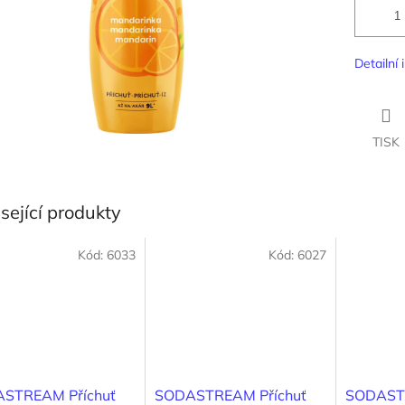
Detailní
TISK
sející produkty
Kód:
6033
Kód:
6027
STREAM Příchuť
SODASTREAM Příchuť
SODASTR