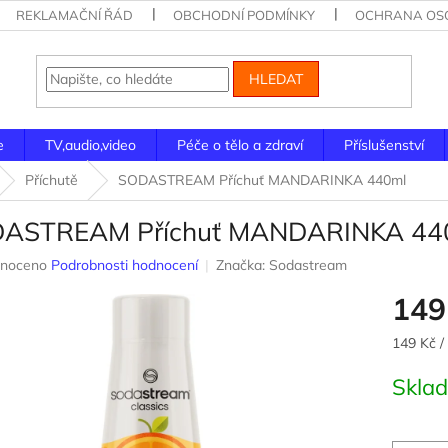
REKLAMAČNÍ ŘÁD
OBCHODNÍ PODMÍNKY
OCHRANA OSO
HLEDAT
e
TV,audio,video
Péče o tělo a zdraví
Příslušenství
Příchutě
SODASTREAM Příchuť MANDARINKA 440ml
ASTREAM Příchuť MANDARINKA 44
né
noceno
Podrobnosti hodnocení
Značka:
Sodastream
ení
149
u
Měrná
149 Kč /
cena:
Skla
ek.