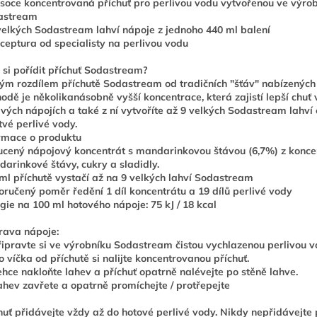
soce koncentrovaná příchuť pro perlivou vodu vytvořenou ve výro
astream
velkých Sodastream lahví nápoje z jednoho 440 ml balení
ceptura od specialisty na perlivou vodu
 si pořídit příchuť Sodastream?
ým rozdílem příchutě Sodastream od tradičních "šťáv" nabízenýc
odě je několikanásobně vyšší koncentrace, která zajistí lepší chuť 
ivých nápojích a také z ní vytvoříte až 9 velkých Sodastream lahví
tvé perlivé vody.
rmace o produktu
cený nápojový koncentrát s mandarinkovou štávou (6,7%) z konce
arinkové štávy, cukry a sladidly.
ml příchutě vystačí až na 9 velkých lahví Sodastream
ručený poměr ředění 1 díl koncentrátu a 19 dílů perlivé vody
gie na 100 ml hotového nápoje: 75 kJ / 18 kcal
rava nápoje:
řipravte si ve výrobníku Sodastream čistou vychlazenou perlivou v
o víčka od příchutě si nalijte koncentrovanou příchuť.
ehce nakloňte lahev a příchuť opatrně nalévejte po stěně lahve.
ahev zavřete a opatrně promíchejte / protřepejte
huť přidávejte vždy až do hotové perlivé vody. Nikdy nepřidávejte 