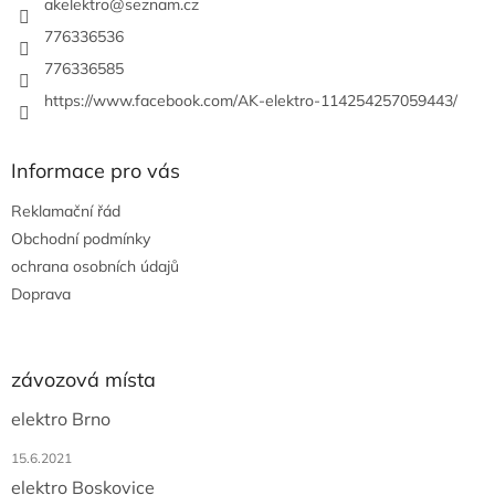
í
akelektro
@
seznam.cz
776336536
776336585
https://www.facebook.com/AK-elektro-114254257059443/
Informace pro vás
Reklamační řád
Obchodní podmínky
ochrana osobních údajů
Doprava
závozová místa
elektro Brno
15.6.2021
elektro Boskovice