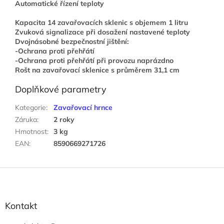
Automatické řízení teploty
Kapacita 14 zavařovacích sklenic s objemem 1 litru
Zvuková signalizace při dosažení nastavené teploty
Dvojnásobné bezpečnostní jištění:
-Ochrana proti přehřátí
-Ochrana proti přehřátí při provozu naprázdno
Rošt na zavařovací sklenice s průměrem 31,1 cm
Doplňkové parametry
Kategorie
:
Zavařovací hrnce
Záruka
:
2 roky
Hmotnost
:
3 kg
EAN
:
8590669271726
Z
á
p
a
Kontakt
t