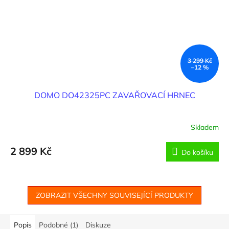
3 299 Kč
–12 %
DOMO DO42325PC ZAVAŘOVACÍ HRNEC
Skladem
Průměrné
hodnocení
produktu
2 899 Kč
Do košíku
je
5,0
z
5
ZOBRAZIT VŠECHNY SOUVISEJÍCÍ PRODUKTY
hvězdiček.
Popis
Podobné (1)
Diskuze