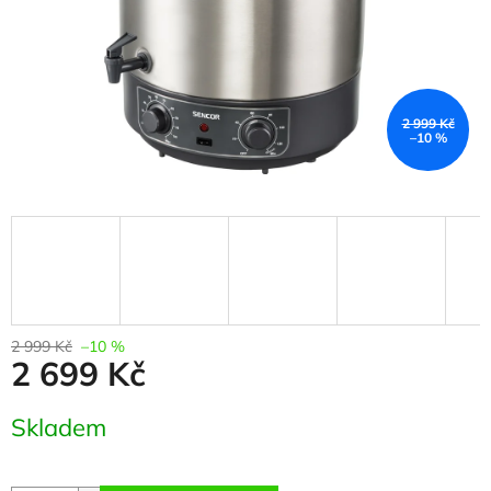
2 999 Kč
–10 %
2 999 Kč
–10 %
2 699 Kč
Měrná
Skladem
cena: