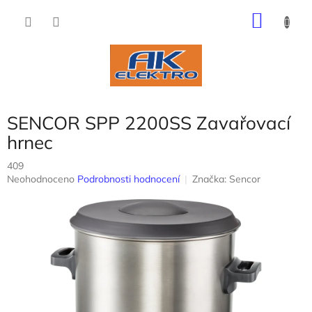
Přejít
NÁKU
na
obsah
KOŠÍK
SENCOR SPP 2200SS Zavařovací
hrnec
409
Průměrné
Neohodnoceno
Podrobnosti hodnocení
Značka:
Sencor
hodnocení
produktu
je
0,0
z
5
hvězdiček.