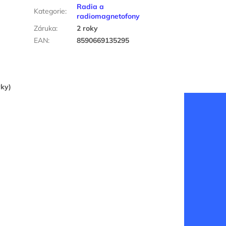
Radia a
Kategorie
:
radiomagnetofony
Záruka
:
2 roky
EAN
:
8590669135295
vky)