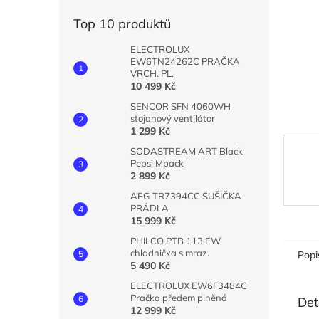
n
e
Top 10 produktů
l
ELECTROLUX
EW6TN24262C PRAČKA
VRCH. PL.
10 499 Kč
SENCOR SFN 4060WH
stojanový ventilátor
1 299 Kč
SODASTREAM ART Black
Pepsi Mpack
2 899 Kč
AEG TR7394CC SUŠIČKA
PRÁDLA
15 999 Kč
PHILCO PTB 113 EW
chladnička s mraz.
Popi
5 490 Kč
ELECTROLUX EW6F3484C
Pračka předem plněná
Det
12 999 Kč