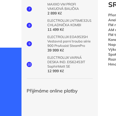
S
MAXXO VM PROFI
VAKUOVÁ BALIČKA
2 899 Kč
Přen
Ana
ELECTROLUX LNT5ME32U1
FM r
CHLADNIČKA KOMBI
11 499 Kč
AM r
FM t
ELECTROLUX EOA9S3SH
Kone
Vestavná parní trouba série
Napá
900 ProAssist SteamPro
Výk
39 999 Kč
Spo
ELECTROLUX VARNÁ
Roz
DESKA IND. EIS62453IT
Hmot
SaphirMatt SE
12 999 Kč
Přijímáme online platby