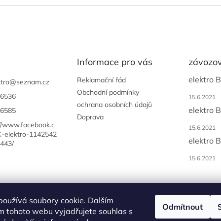
Informace pro vás
závozov
elektro 
Reklamační řád
tro
@
seznam.cz
Obchodní podmínky
6536
15.6.2021
ochrana osobních údajů
elektro 
6585
Doprava
://www.facebook.c
15.6.2021
-elektro-1142542
elektro 
443/
15.6.2021
používá soubory cookie. Dalším
Odmítnout
m tohoto webu vyjadřujete souhlas s