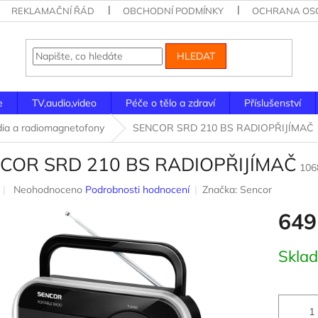
REKLAMAČNÍ ŘÁD
OBCHODNÍ PODMÍNKY
OCHRANA OSO
HLEDAT
e
TV,audio,video
Péče o tělo a zdraví
Příslušenství
ia a radiomagnetofony
SENCOR SRD 210 BS RADIOPŘIJÍMAČ
COR SRD 210 BS RADIOPŘIJÍMAČ
106
Průměrné
Neohodnoceno
Podrobnosti hodnocení
Značka:
Sencor
hodnocení
649
produktu
je
0,0
Měrná
Skla
z
cena:
5
hvězdiček.