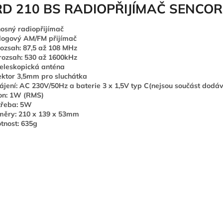
RD 210 BS RADIOPŘIJÍMAČ SENCOR
osný radiopřijímač
logový AM/FM přijímač
ozsah: 87,5 až 108 MHz
ozsah: 530 až 1600kHz
eleskopická anténa
ktor 3,5mm pro sluchátka
jení: AC 230V/50Hz a baterie 3 x 1,5V typ C(nejsou součást dodá
on: 1W (RMS)
třeba: 5W
měry: 210 x 139 x 53mm
nost: 635g