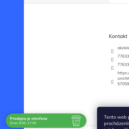
Z
á
p
a
t
Kontakt
í
akelek
77633
77633
https
om/AK
57059
Tento web 
Prodejna je otevřena
Navštivte nás osobně
procházení
Dnes 8:00-17:00
Skrýt