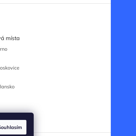
á místa
Brno
Boskovice
Blansko
Souhlasím