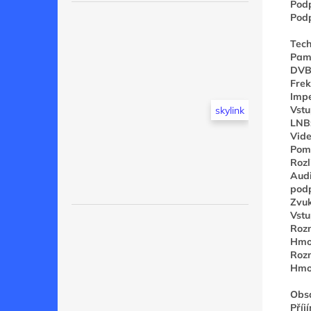
Podp
Podp
Tech
Pam
DVB
Frek
Imp
Vstu
skylink
LNB:
Vide
Pomě
Rozl
Audi
podp
Zvu
Vstu
Roz
Hmot
Roz
Hmot
Obsa
Příj