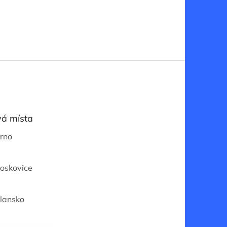
á místa
Brno
Boskovice
Blansko