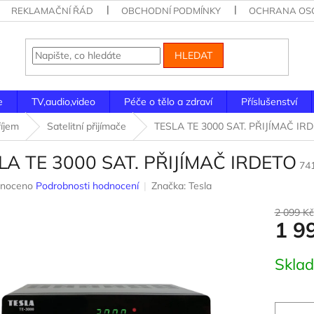
REKLAMAČNÍ ŘÁD
OBCHODNÍ PODMÍNKY
OCHRANA OSO
HLEDAT
e
TV,audio,video
Péče o tělo a zdraví
Příslušenství
říjem
Satelitní přijímače
TESLA TE 3000 SAT. PŘIJÍMAČ IR
LA TE 3000 SAT. PŘIJÍMAČ IRDETO
74
né
noceno
Podrobnosti hodnocení
Značka:
Tesla
ení
u
2 099 Kč
1 9
Měrná
Skla
cena:
ek.