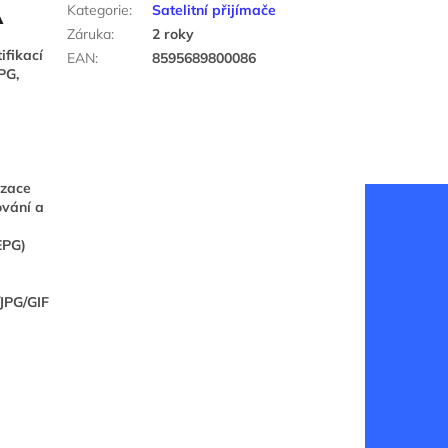
A
Kategorie
:
Satelitní přijímače
Záruka
:
2 roky
ifikací
EAN
:
8595689800086
PG,
izace
ování a
EPG)
JPG/GIF