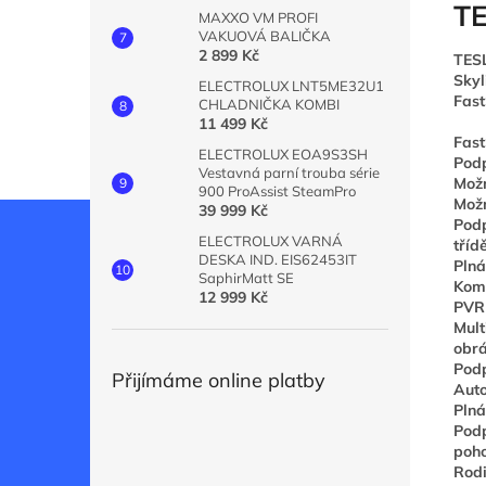
TE
MAXXO VM PROFI
VAKUOVÁ BALIČKA
2 899 Kč
TESL
Skyl
ELECTROLUX LNT5ME32U1
Fast
CHLADNIČKA KOMBI
11 499 Kč
Fast
ELECTROLUX EOA9S3SH
Podp
Vestavná parní trouba série
Možn
900 ProAssist SteamPro
Možn
39 999 Kč
Podp
ELECTROLUX VARNÁ
tříd
DESKA IND. EIS62453IT
Plná
SaphirMatt SE
Komp
12 999 Kč
PVR 
Mult
obr
Pod
Přijímáme online platby
Auto
Plná
Podp
poho
Rodi