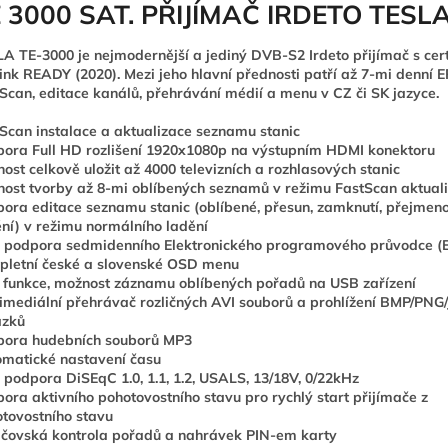
 3000 SAT. PŘIJÍMAČ IRDETO TESL
A TE-3000 je nejmodernější a jediný DVB-S2 Irdeto přijímač s cert
ink READY (2020). Mezi jeho hlavní přednosti patří až 7-mi denní E
Scan, editace kanálů, přehrávání médií a menu v CZ či SK jazyce.
Scan instalace a aktualizace seznamu stanic
ora Full HD rozlišení 1920x1080p na výstupním HDMI konektoru
ost celkově uložit až 4000 televizních a rozhlasových stanic
ost tvorby až 8-mi oblíbených seznamů v režimu FastScan aktual
ora editace seznamu stanic (oblíbené, přesun, zamknutí, přejmen
ění) v režimu normálního ladění
 podpora sedmidenního Elektronického programového průvodce (
letní české a slovenské OSD menu
funkce, možnost záznamu oblíbených pořadů na USB zařízení
imediální přehrávač rozličných AVI souborů a prohlížení BMP/PNG/
ázků
pora hudebních souborů MP3
matické nastavení času
 podpora DiSEqC 1.0, 1.1, 1.2, USALS, 13/18V, 0/22kHz
ora aktivního pohotovostního stavu pro rychlý start přijímače z
tovostního stavu
čovská kontrola pořadů a nahrávek PIN-em karty