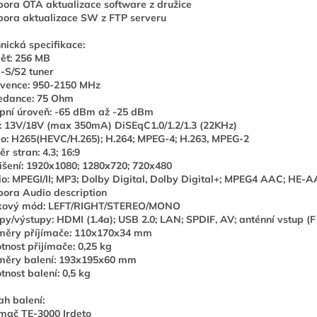
ora OTA aktualizace software z družice
ora aktualizace SW z FTP serveru
nická specifikace:
ěť: 256 MB
-S/S2 tuner
vence: 950-2150 MHz
edance: 75 Ohm
pní úroveň: -65 dBm až -25 dBm
 13V/18V (max 350mA) DiSEqC1.0/1.2/1.3 (22KHz)
o: H265(HEVC/H.265); H.264; MPEG-4; H.263, MPEG-2
r stran: 4.3; 16:9
išení: 1920x1080; 1280x720; 720x480
o: MPEGI/II; MP3; Dolby Digital, Dolby Digital+; MPEG4 AAC; HE-
ora Audio description
kový mód: LEFT/RIGHT/STEREO/MONO
py/výstupy: HDMI (1.4a); USB 2.0; LAN; SPDIF, AV; anténní vstup (F
měry příjímače: 110x170x34 mm
nost přijímače: 0,25 kg
měry balení: 193x195x60 mm
nost balení: 0,5 kg
h balení:
ímač TE-3000 Irdeto