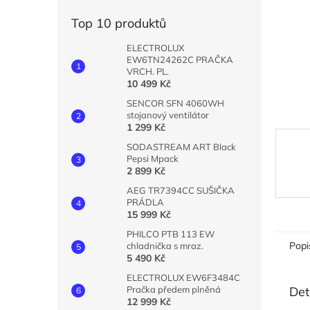
n
e
Top 10 produktů
l
ELECTROLUX
EW6TN24262C PRAČKA
VRCH. PL.
10 499 Kč
SENCOR SFN 4060WH
stojanový ventilátor
1 299 Kč
SODASTREAM ART Black
Pepsi Mpack
2 899 Kč
AEG TR7394CC SUŠIČKA
PRÁDLA
15 999 Kč
PHILCO PTB 113 EW
Popi
chladnička s mraz.
5 490 Kč
ELECTROLUX EW6F3484C
Det
Pračka předem plněná
12 999 Kč