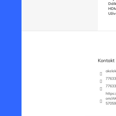
Dálk
HDM
Uživ
Z
á
p
a
t
Kontakt
í
akelek
77633
77633
https
om/AK
57059