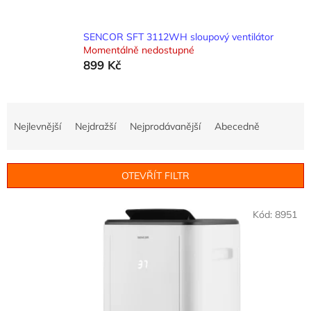
SENCOR SFT 3112WH sloupový ventilátor
Momentálně nedostupné
899 Kč
Ř
a
Nejlevnější
Nejdražší
Nejprodávanější
Abecedně
z
e
n
OTEVŘÍT FILTR
í
p
V
r
Kód:
8951
ý
o
p
d
i
u
s
k
p
t
r
ů