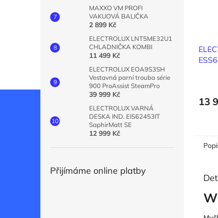
MAXXO VM PROFI
VAKUOVÁ BALIČKA
2 899 Kč
ELECTROLUX LNT5ME32U1
CHLADNIČKA KOMBI
ELE
11 499 Kč
ESS6
ELECTROLUX EOA9S3SH
45C
Vestavná parní trouba série
900 ProAssist SteamPro
39 999 Kč
13 
ELECTROLUX VARNÁ
DESKA IND. EIS62453IT
SaphirMatt SE
12 999 Kč
Popi
Přijímáme online platby
Det
W
Myč