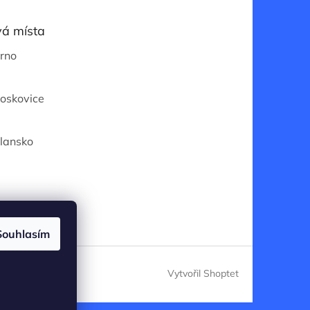
á místa
Brno
Boskovice
Blansko
Souhlasím
Vytvořil Shoptet