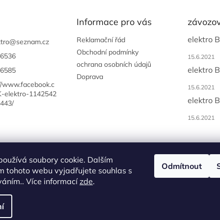
Informace pro vás
závozov
elektro 
Reklamační řád
tro
@
seznam.cz
Obchodní podmínky
6536
15.6.2021
ochrana osobních údajů
elektro 
6585
Doprava
://www.facebook.c
15.6.2021
-elektro-1142542
elektro 
443/
15.6.2021
používá soubory cookie. Dalším
Odmítnout
m tohoto webu vyjadřujete souhlas s
íváním.. Více informací
zde
.
azena.
í