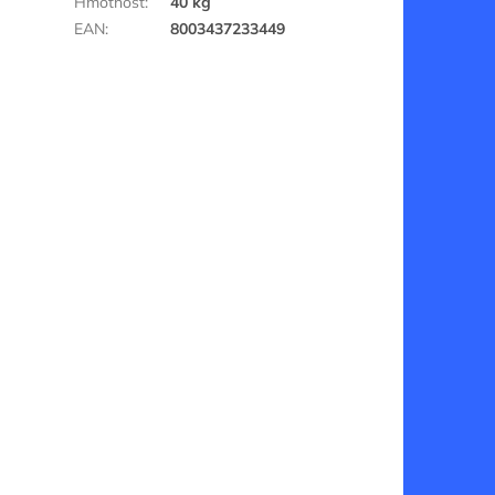
Hmotnost
:
40 kg
EAN
:
8003437233449