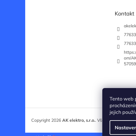
a
t
Kontakt
í
akelek
77633
77633
https
om/AK
57059
Tento web 
procházení
jejich použ
Copyright 2026
AK elektro, s.r.o.
. Všechna práva vyhr
Nastaven