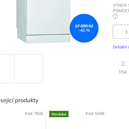
VÝNOS 
POMOCÍ
?
17 090 Kč
–41 %
Detailní
TISK
sející produkty
Kód:
7600
Kód:
5448
Novinka