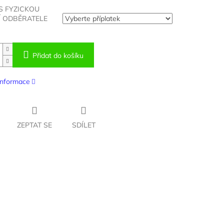
S FYZICKOU
 ODBĚRATELE
Přidat do košíku
 informace
ZEPTAT SE
SDÍLET