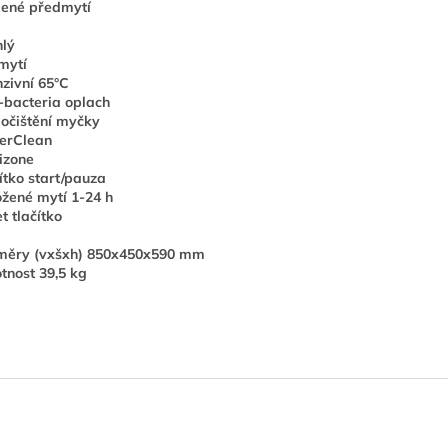
dené předmytí
lý
mytí
nzivní 65°C
-bacteria oplach
očištění myčky
erClean
izone
ítko start/pauza
žené mytí 1-24 h
t tlačítko
měry (vxšxh) 850x450x590 mm
nost 39,5 kg