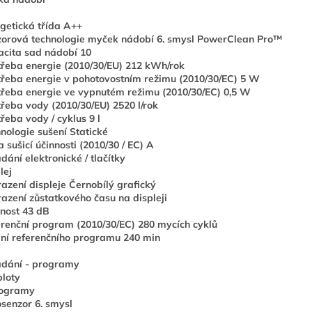
getická třída A++
orová technologie myček nádobí 6. smysl PowerClean Pro™
cita sad nádobí 10
řeba energie (2010/30/EU) 212 kWh/rok
řeba energie v pohotovostním režimu (2010/30/EC) 5 W
řeba energie ve vypnutém režimu (2010/30/EC) 0,5 W
řeba vody (2010/30/EU) 2520 l/rok
řeba vody / cyklus 9 l
nologie sušení Statické
a sušicí účinnosti (2010/30 / EC) A
dání elektronické / tlačítky
lej
azení displeje Černobílý grafický
azení zůstatkového času na displeji
nost 43 dB
renční program (2010/30/EC) 280 mycích cyklů
ní referenčního programu 240 min
ádání - programy
ploty
rogramy
senzor 6. smysl