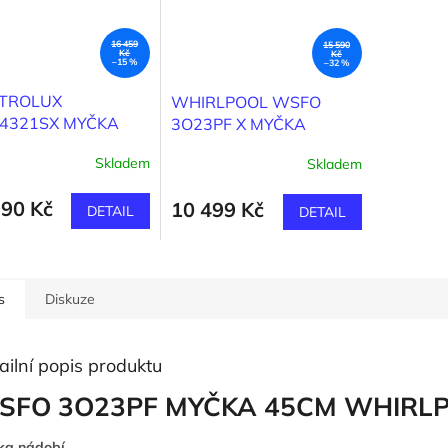
16 459
15 590
Kč
Kč
–15 %
–32 %
CTROLUX
WHIRLPOOL WSFO
4321SX MYČKA
3O23PF X MYČKA
M
Skladem
Skladem
990 Kč
10 499 Kč
DETAIL
DETAIL
s
Diskuze
ailní popis produktu
SFO 3O23PF MYČKA 45CM WHIRL
ka nádobí