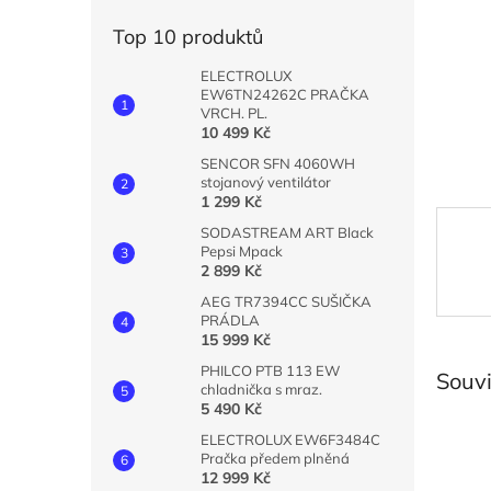
n
e
Top 10 produktů
l
ELECTROLUX
EW6TN24262C PRAČKA
VRCH. PL.
10 499 Kč
SENCOR SFN 4060WH
stojanový ventilátor
1 299 Kč
SODASTREAM ART Black
Pepsi Mpack
2 899 Kč
AEG TR7394CC SUŠIČKA
PRÁDLA
15 999 Kč
PHILCO PTB 113 EW
Souvi
chladnička s mraz.
5 490 Kč
ELECTROLUX EW6F3484C
Pračka předem plněná
12 999 Kč