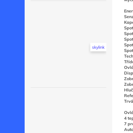
Ener
Senz
Kapa
Spot
Spot
Spot
Spot
skylink
Spot
Tech
Tříd
Ovlá
Disp
Zobr
Zobr
Hluč
Refe
Trvá
Ovl
4 te
7 p
Auto