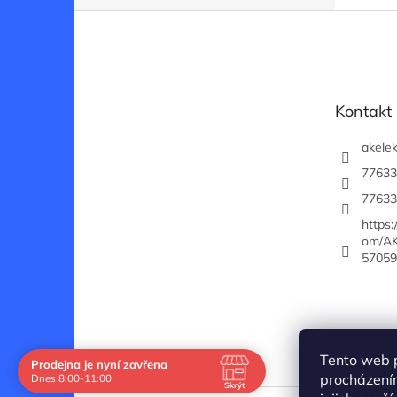
Z
á
p
a
t
Kontakt
í
akelek
77633
77633
https
om/AK
57059
Tento web 
Prodejna je nyní zavřena
Navštivte nás osobně
procházení
Dnes 8:00-11:00
Skrýt