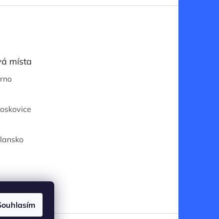
á místa
Brno
Boskovice
Blansko
Souhlasím