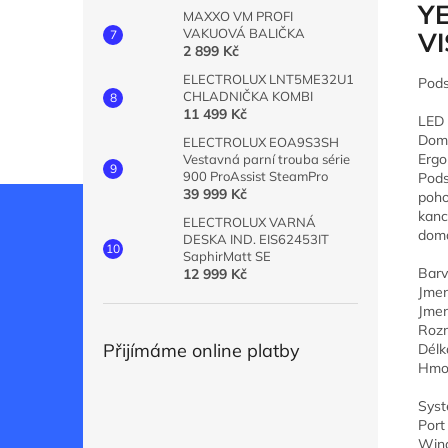
YE
MAXXO VM PROFI
VAKUOVÁ BALIČKA
VI
2 899 Kč
ELECTROLUX LNT5ME32U1
Pods
CHLADNIČKA KOMBI
11 499 Kč
LED 
Domo
ELECTROLUX EOA9S3SH
Ergo
Vestavná parní trouba série
900 ProAssist SteamPro
Pods
39 999 Kč
poho
kanc
ELECTROLUX VARNÁ
domá
DESKA IND. EIS62453IT
SaphirMatt SE
Barv
12 999 Kč
Jmen
Jmen
Rozm
Přijímáme online platby
Délk
Hmot
Syst
Port
Win