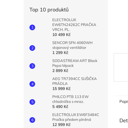
n
e
Top 10 produktů
l
ELECTROLUX
EW6TN24262C PRAČKA
VRCH. PL.
10 499 Kč
SENCOR SFN 4060WH
stojanový ventilátor
1 299 Kč
SODASTREAM ART Black
Pepsi Mpack
2 899 Kč
AEG TR7394CC SUŠIČKA
PRÁDLA
15 999 Kč
PHILCO PTB 113 EW
Popi
chladnička s mraz.
5 490 Kč
ELECTROLUX EW6F3484C
Det
Pračka předem plněná
12 999 Kč