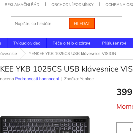
REKLAMAČNÍ ŘÁD
OBCHODNÍ PODMÍNKY
OCHRANA OSO
HLEDAT
e
TV,audio,video
Péče o tělo a zdraví
Příslušenství
lávesnice
YENKEE YKB 1025CS USB klávesnice VISION
KEE YKB 1025CS USB klávesnice VI
né
noceno
Podrobnosti hodnocení
Značka:
Yenkee
ení
399
u
Měrná
Mome
cena:
ek.