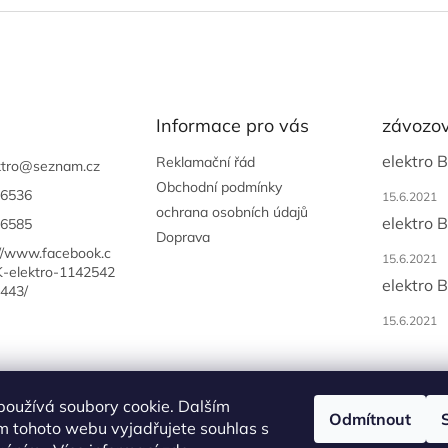
Informace pro vás
závozov
elektro 
Reklamační řád
tro
@
seznam.cz
Obchodní podmínky
6536
15.6.2021
ochrana osobních údajů
elektro 
6585
Doprava
://www.facebook.c
15.6.2021
-elektro-1142542
elektro 
443/
15.6.2021
používá soubory cookie. Dalším
Odmítnout
m tohoto webu vyjadřujete souhlas s