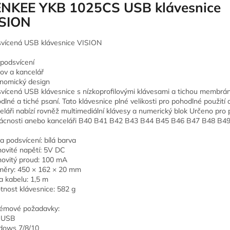
NKEE YKB 1025CS USB klávesnice
SION
vícená USB klávesnice VISION
podsvícení
v a kancelář
nomický design
vícená USB klávesnice s nízkoprofilovými klávesami a tichou membrá
dlné a tiché psaní. Tato klávesnice plné velikosti pro pohodlné použití 
eláři nabízí rovněž multimediální klávesy a numerický blok Určeno pro p
cnosti anebo kanceláři B40 B41 B42 B43 B44 B45 B46 B47 B48 B4
a podsvícení: bílá barva
ovité napětí: 5V DC
ovitý proud: 100 mA
ěry: 450 × 162 × 20 mm
a kabelu: 1,5 m
nost klávesnice: 582 g
émové požadavky:
 USB
dows 7/8/10