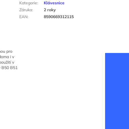
Kategorie
:
Klávesnice
Záruka
:
2 roky
EAN
:
8590669312115
nou pro
doma i v
oužití v
9 B50 B51