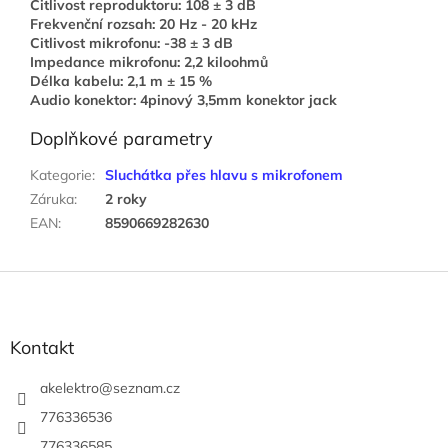
Citlivost reproduktoru: 108 ± 3 dB
Frekvenční rozsah: 20 Hz - 20 kHz
Citlivost mikrofonu: -38 ± 3 dB
Impedance mikrofonu: 2,2 kiloohmů
Délka kabelu: 2,1 m ± 15 %
Audio konektor: 4pinový 3,5mm konektor jack
Doplňkové parametry
Kategorie
:
Sluchátka přes hlavu s mikrofonem
Záruka
:
2 roky
EAN
:
8590669282630
Z
á
p
a
Kontakt
t
í
akelektro
@
seznam.cz
776336536
776336585