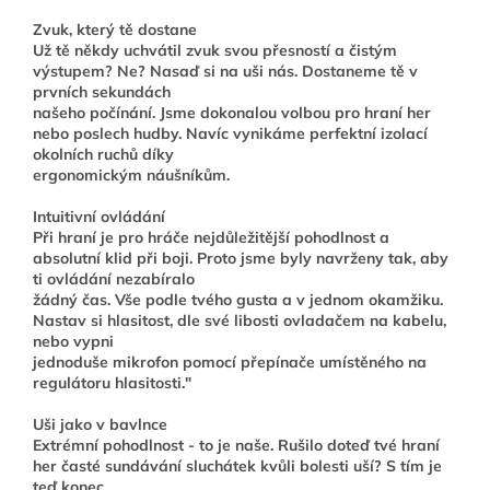
Zvuk, který tě dostane
Už tě někdy uchvátil zvuk svou přesností a čistým
výstupem? Ne? Nasaď si na uši nás. Dostaneme tě v
prvních sekundách
našeho počínání. Jsme dokonalou volbou pro hraní her
nebo poslech hudby. Navíc vynikáme perfektní izolací
okolních ruchů díky
ergonomickým náušníkům.
Intuitivní ovládání
Při hraní je pro hráče nejdůležitější pohodlnost a
absolutní klid při boji. Proto jsme byly navrženy tak, aby
ti ovládání nezabíralo
žádný čas. Vše podle tvého gusta a v jednom okamžiku.
Nastav si hlasitost, dle své libosti ovladačem na kabelu,
nebo vypni
jednoduše mikrofon pomocí přepínače umístěného na
regulátoru hlasitosti."
Uši jako v bavlnce
Extrémní pohodlnost - to je naše. Rušilo doteď tvé hraní
her časté sundávání sluchátek kvůli bolesti uší? S tím je
teď konec.