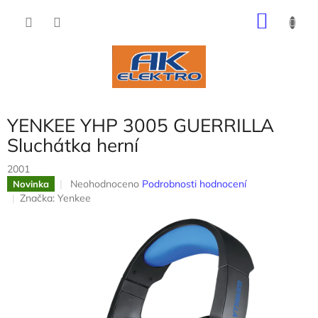
Přejít
NÁKU
na
obsah
KOŠÍK
YENKEE YHP 3005 GUERRILLA
Sluchátka herní
2001
Průměrné
Neohodnoceno
Podrobnosti hodnocení
Novinka
hodnocení
Značka:
Yenkee
produktu
je
0,0
z
5
hvězdiček.