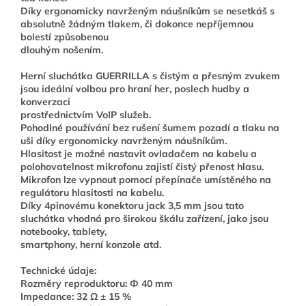
Díky ergonomicky navrženým náušníkům se nesetkáš s
absolutně žádným tlakem, či dokonce nepříjemnou
bolestí způsobenou
dlouhým nošením.
Herní sluchátka GUERRILLA s čistým a přesným zvukem
jsou ideální volbou pro hraní her, poslech hudby a
konverzaci
prostřednictvím VoIP služeb.
Pohodlné používání bez rušení šumem pozadí a tlaku na
uši díky ergonomicky navrženým náušníkům.
Hlasitost je možné nastavit ovladačem na kabelu a
polohovatelnost mikrofonu zajistí čistý přenost hlasu.
Mikrofon lze vypnout pomocí přepínače umístěného na
regulátoru hlasitosti na kabelu.
Díky 4pinovému konektoru jack 3,5 mm jsou tato
sluchátka vhodná pro širokou škálu zařízení, jako jsou
notebooky, tablety,
smartphony, herní konzole atd.
Technické údaje:
Rozměry reproduktoru: Ф 40 mm
Impedance: 32 Ω ± 15 %