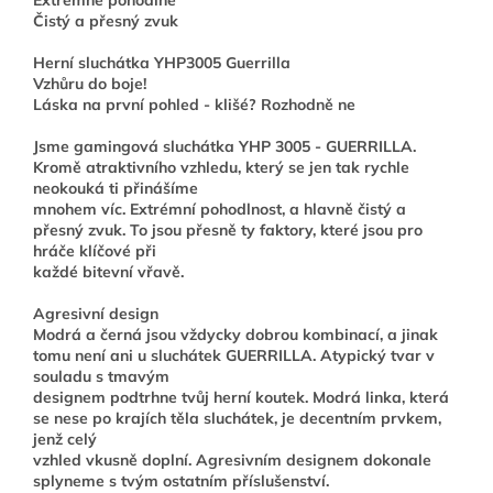
Čistý a přesný zvuk
Herní sluchátka YHP3005 Guerrilla
Vzhůru do boje!
Láska na první pohled - klišé? Rozhodně ne
Jsme gamingová sluchátka YHP 3005 - GUERRILLA.
Kromě atraktivního vzhledu, který se jen tak rychle
neokouká ti přinášíme
mnohem víc. Extrémní pohodlnost, a hlavně čistý a
přesný zvuk. To jsou přesně ty faktory, které jsou pro
hráče klíčové při
každé bitevní vřavě.
Agresivní design
Modrá a černá jsou vždycky dobrou kombinací, a jinak
tomu není ani u sluchátek GUERRILLA. Atypický tvar v
souladu s tmavým
designem podtrhne tvůj herní koutek. Modrá linka, která
se nese po krajích těla sluchátek, je decentním prvkem,
jenž celý
vzhled vkusně doplní. Agresivním designem dokonale
splyneme s tvým ostatním příslušenství.