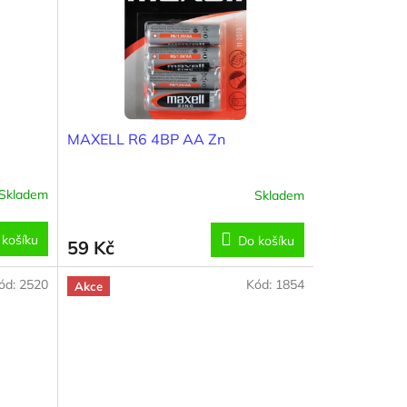
MAXELL R6 4BP AA Zn
Skladem
Skladem
 košíku
Do košíku
59 Kč
ód:
2520
Kód:
1854
Akce