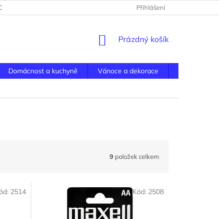
BNÍCH ÚDAJŮ
DOPRAVA
Přihlášení
NÁKUPNÍ
Prázdný košík
KOŠÍK
Domácnost a kuchyně
Vánoce a dekorace
Dům, hobby 
9
položek celkem
ód:
2514
Kód:
2508