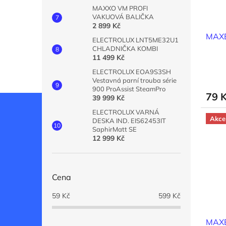
MAXXO VM PROFI
VAKUOVÁ BALIČKA
2 899 Kč
MAXE
ELECTROLUX LNT5ME32U1
CHLADNIČKA KOMBI
11 499 Kč
ELECTROLUX EOA9S3SH
Vestavná parní trouba série
900 ProAssist SteamPro
79 
39 999 Kč
ELECTROLUX VARNÁ
Akce
DESKA IND. EIS62453IT
SaphirMatt SE
12 999 Kč
Cena
59
Kč
599
Kč
MAXE