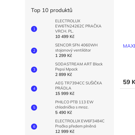
i
r
n
s
o
e
Top 10 produktů
p
d
l
r
u
ELECTROLUX
o
k
EW6TN24262C PRAČKA
VRCH. PL.
d
t
10 499 Kč
u
ů
SENCOR SFN 4060WH
MAXE
k
stojanový ventilátor
t
1 299 Kč
ů
SODASTREAM ART Black
Pepsi Mpack
2 899 Kč
59 
AEG TR7394CC SUŠIČKA
PRÁDLA
15 999 Kč
PHILCO PTB 113 EW
chladnička s mraz.
5 490 Kč
ELECTROLUX EW6F3484C
Pračka předem plněná
12 999 Kč