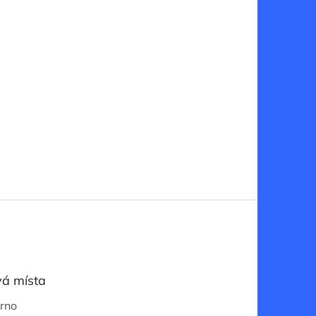
á místa
Brno