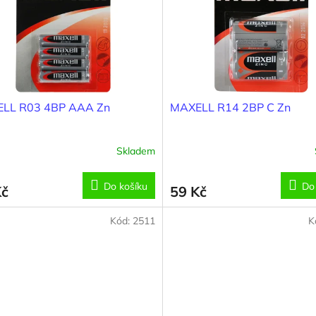
LL R03 4BP AAA Zn
MAXELL R14 2BP C Zn
Skladem
Do košíku
Do
Kč
59 Kč
Kód:
2511
K