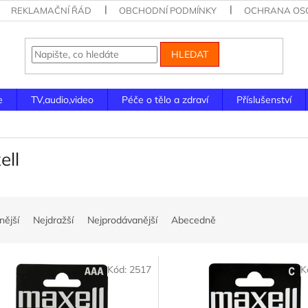
REKLAMAČNÍ ŘÁD
OBCHODNÍ PODMÍNKY
OCHRANA OSO
HLEDAT
e
TV,audio,video
Péče o tělo a zdraví
Příslušenství
ell
nější
Nejdražší
Nejprodávanější
Abecedně
Kód:
2517
K