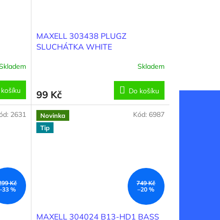
MAXELL 303438 PLUGZ
SLUCHÁTKA WHITE
Skladem
Skladem
 košíku
Do košíku
99 Kč
ód:
2631
Kód:
6987
Novinka
Tip
299 Kč
749 Kč
–33 %
–20 %
MAXELL 304024 B13-HD1 BASS