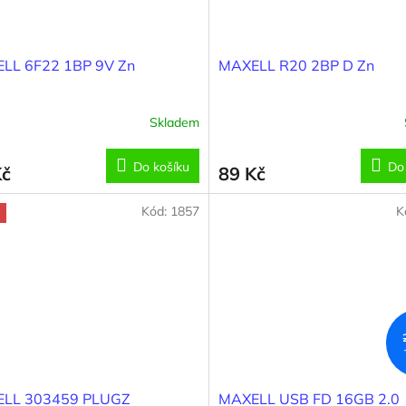
LL 6F22 1BP 9V Zn
MAXELL R20 2BP D Zn
Skladem
Do košíku
Do
Kč
89 Kč
Kód:
1857
K
LL 303459 PLUGZ
MAXELL USB FD 16GB 2.0