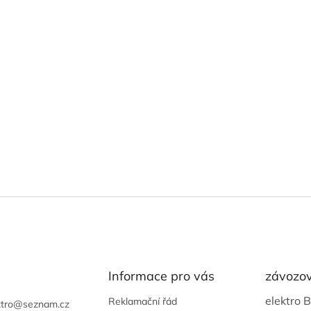
i
s
u
Informace pro vás
závozov
elektro 
Reklamační řád
tro
@
seznam.cz