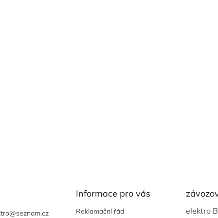
i
s
u
Informace pro vás
závozov
elektro 
Reklamační řád
tro
@
seznam.cz