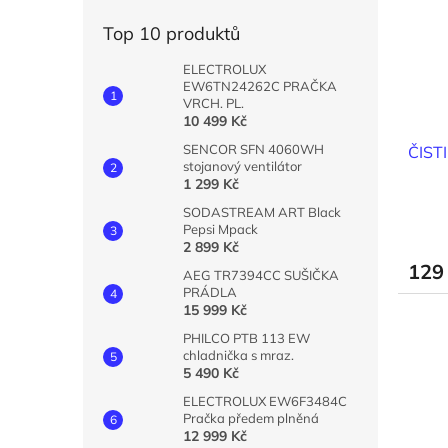
i
r
n
s
o
e
Top 10 produktů
p
d
l
r
u
ELECTROLUX
o
k
EW6TN24262C PRAČKA
VRCH. PL.
d
t
10 499 Kč
u
ů
SENCOR SFN 4060WH
ČIST
k
stojanový ventilátor
t
1 299 Kč
ů
SODASTREAM ART Black
Pepsi Mpack
2 899 Kč
129
AEG TR7394CC SUŠIČKA
PRÁDLA
15 999 Kč
PHILCO PTB 113 EW
chladnička s mraz.
5 490 Kč
ELECTROLUX EW6F3484C
Pračka předem plněná
12 999 Kč