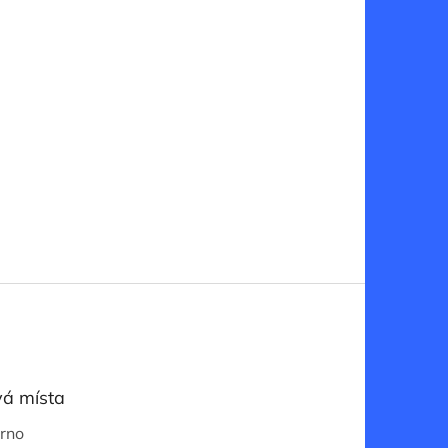
á místa
Brno