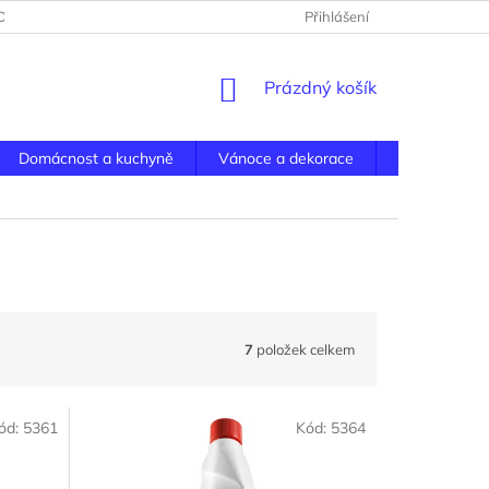
BNÍCH ÚDAJŮ
DOPRAVA
Přihlášení
NÁKUPNÍ
Prázdný košík
KOŠÍK
Domácnost a kuchyně
Vánoce a dekorace
Dům, hobby 
7
položek celkem
ód:
5361
Kód:
5364