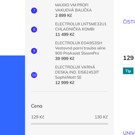
MAXXO VM PROFI
VAKUOVÁ BALIČKA
2 899 Kč
ČIST
ELECTROLUX LNT5ME32U1
CHLADNIČKA KOMBI
11 499 Kč
ELECTROLUX EOA9S3SH
Vestavná parní trouba série
900 ProAssist SteamPro
129
39 999 Kč
ELECTROLUX VARNÁ
Tip
DESKA IND. EIS62453IT
SaphirMatt SE
12 999 Kč
Cena
129
Kč
130
Kč
UNI