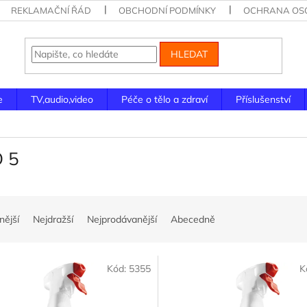
REKLAMAČNÍ ŘÁD
OBCHODNÍ PODMÍNKY
OCHRANA OSO
HLEDAT
e
TV,audio,video
Péče o tělo a zdraví
Příslušenství
 5
nější
Nejdražší
Nejprodávanější
Abecedně
Kód:
5355
K