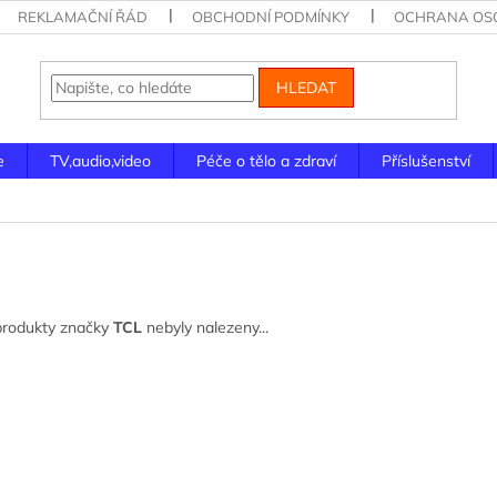
REKLAMAČNÍ ŘÁD
OBCHODNÍ PODMÍNKY
OCHRANA OSO
HLEDAT
e
TV,audio,video
Péče o tělo a zdraví
Příslušenství
produkty značky
TCL
nebyly nalezeny...