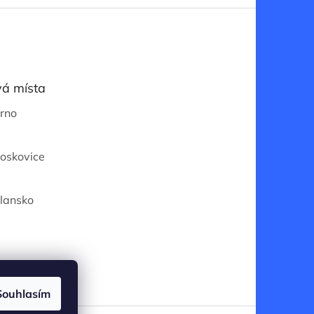
á místa
Brno
Boskovice
Blansko
Souhlasím