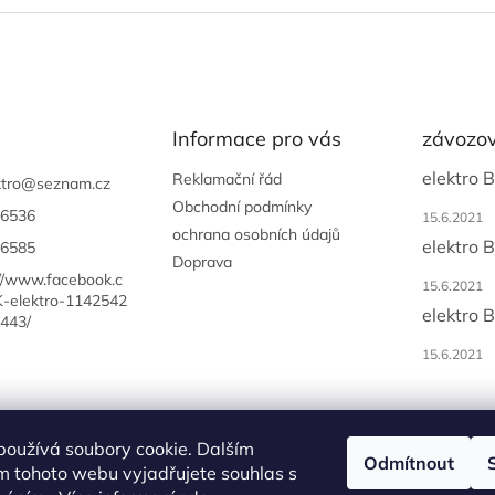
Informace pro vás
závozov
elektro 
Reklamační řád
tro
@
seznam.cz
Obchodní podmínky
6536
15.6.2021
ochrana osobních údajů
elektro 
6585
Doprava
://www.facebook.c
15.6.2021
-elektro-1142542
elektro 
443/
15.6.2021
používá soubory cookie. Dalším
Odmítnout
m tohoto webu vyjadřujete souhlas s