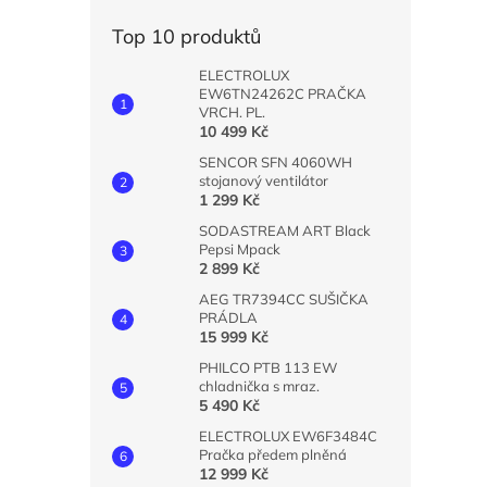
n
e
Top 10 produktů
l
ELECTROLUX
EW6TN24262C PRAČKA
VRCH. PL.
10 499 Kč
SENCOR SFN 4060WH
stojanový ventilátor
1 299 Kč
SODASTREAM ART Black
Pepsi Mpack
2 899 Kč
AEG TR7394CC SUŠIČKA
PRÁDLA
15 999 Kč
PHILCO PTB 113 EW
chladnička s mraz.
5 490 Kč
ELECTROLUX EW6F3484C
Pračka předem plněná
12 999 Kč