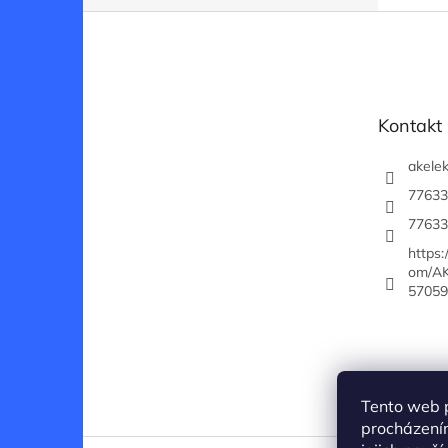
Z
á
p
a
t
Kontakt
í
akelek
77633
77633
https
om/AK
57059
Tento web 
procházení