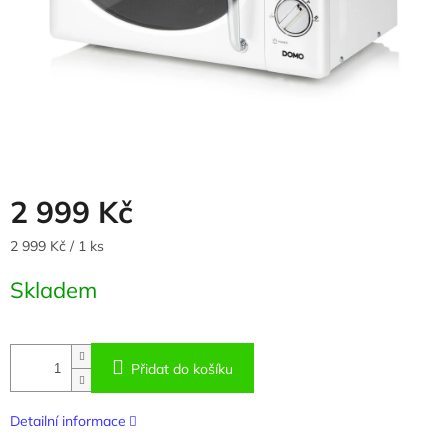
2 999 Kč
Měrná
2 999 Kč / 1 ks
cena:
Skladem
Přidat do košíku
Detailní informace