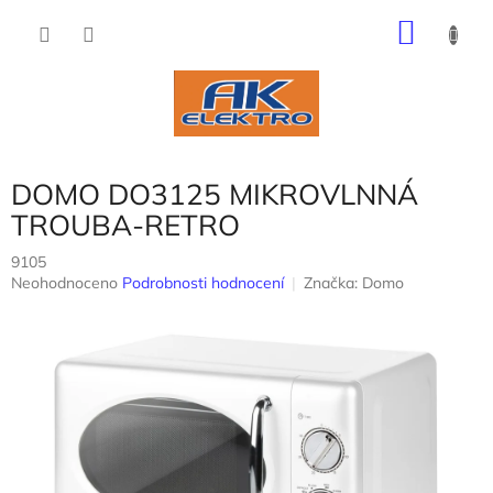
Přejít
NÁKU
na
obsah
KOŠÍK
DOMO DO3125 MIKROVLNNÁ
TROUBA-RETRO
9105
Průměrné
Neohodnoceno
Podrobnosti hodnocení
Značka:
Domo
hodnocení
produktu
je
0,0
z
5
hvězdiček.