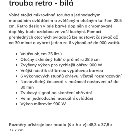
trouba retro - bílá
Volně stojící mikrovlnná toruba s jednoduchým
manuálním ovládáním a zvětšeným otočným talířem 28,5
cm. Retro design v bílé barvě doplněn o chromované
doplňky bude ozdobou ve vaší kuchyni. Pomocí
přehledných otočných ovladačů lze nastavit časovač až
na 30 minut a vybrat jeden ze 6 výkonů až do 900 wattů.
Vnitřní objem 25 litrů
Otočný skleněný talíř o průměru 28,5 cm
Zvýšený výkon pro rychlejší ohřev: 900 W
Vnější nástřik stříbrnou vypalovou barvou
6 výkonnových stupňů ohřevu, včetně rozmrazování
Nastavitelný časovač s možností nastavení až do
30 min
Zvukový signál po skončení ohřívání
Velmi jednoduché manuální ovládání
Výkon mikrovln: 900 W
Rozměry přístroje bez madla (š x h x v): 48,3 x 37,8 x
27,7 cm