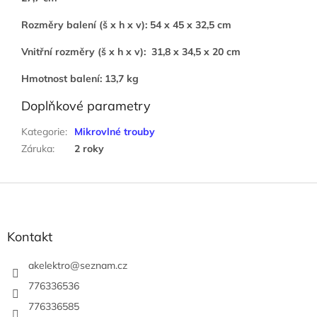
Rozměry balení (š x h x v): 54 x 45 x 32,5 cm
Vnitřní rozměry (š x h x v): 31,8 x 34,5 x 20 cm
Hmotnost balení: 13,7 kg
Doplňkové parametry
Kategorie
:
Mikrovlné trouby
Záruka
:
2 roky
Z
á
p
a
Kontakt
t
í
akelektro
@
seznam.cz
776336536
776336585