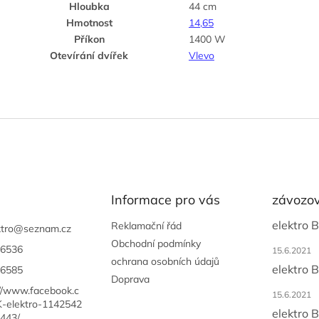
Hloubka
44 cm
Hmotnost
14,65
Příkon
1400 W
Otevírání dvířek
Vlevo
Informace pro vás
závozov
elektro 
Reklamační řád
tro
@
seznam.cz
Obchodní podmínky
6536
15.6.2021
ochrana osobních údajů
elektro 
6585
Doprava
://www.facebook.c
15.6.2021
-elektro-1142542
elektro 
443/