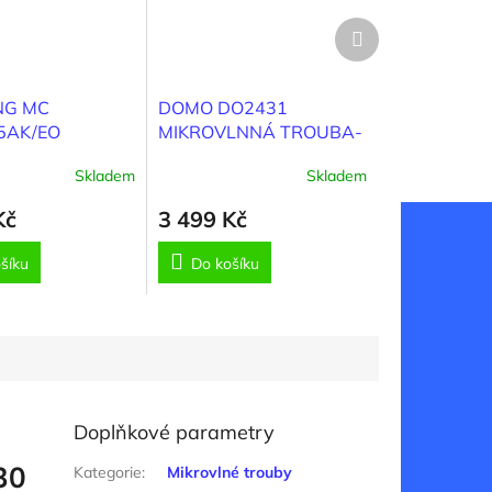
Další
produkt
NG MC
DOMO DO2431
5AK/EO
MIKROVLNNÁ TROUBA-
LNNÁ TROUBA
30 LITRŮ
Skladem
Skladem
Kč
3 499 Kč
šíku
Do košíku
Doplňkové parametry
30
Kategorie
:
Mikrovlné trouby