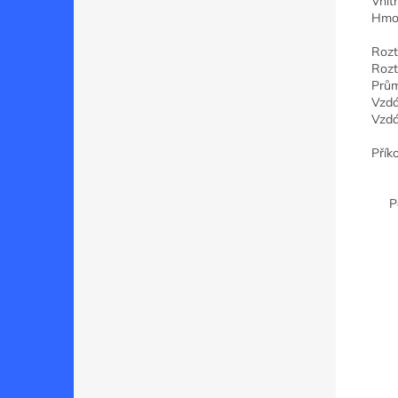
Vnit
Hmot
Rozt
Rozt
Prům
Vzdá
Vzdá
Přík
P