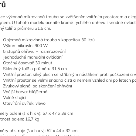
rů
ce výkonná mikrovlnná trouba se zvětšením vnitřním prostorem a ele
gnem. U tohoto modelu oceníte kromě rychlého ohřevu i snadné ovládá
ný talíř o průměru 31,5 cm.
Objemná mikrovlnná trouba s kapacitou 30 litrů
Výkon mikrovln: 900 W
5 stupňů ohřevu + rozmrazování
Jednoduché manuální ovládání
Otočný časovač 30 minut
Skleněný talíř o průměru 31,5 cm
Vnitřní prostor: silný plech se stříbrným nástřikem proti poškození a 
Vnitřní prostor se velmi snadno čistí a nemění vzhled ani po letech p
Zvukový signál po skončení ohřívání
Vnější barva: bílá/černá
Volně stojící
Otevírání dvířek: vlevo
ěry balení (š x h x v): 57 x 47 x 38 cm
nost balení: 16,7 kg
ěry přístroje (š x h x v): 52 x 44 x 32 cm