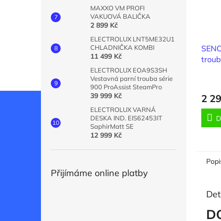
MAXXO VM PROFI
VAKUOVÁ BALIČKA
2 899 Kč
ELECTROLUX LNT5ME32U1
SEN
CHLADNIČKA KOMBI
11 499 Kč
troub
ELECTROLUX EOA9S3SH
Vestavná parní trouba série
900 ProAssist SteamPro
39 999 Kč
2 2
ELECTROLUX VARNÁ
D
DESKA IND. EIS62453IT
SaphirMatt SE
12 999 Kč
Popi
Přijímáme online platby
Det
DO