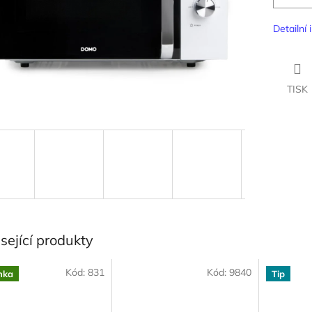
Detailní
TISK
sející produkty
Kód:
831
Kód:
9840
nka
Tip