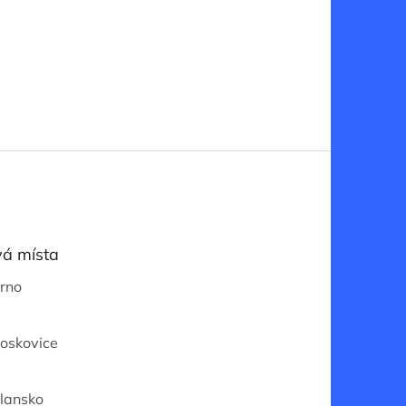
á místa
Brno
Boskovice
Blansko