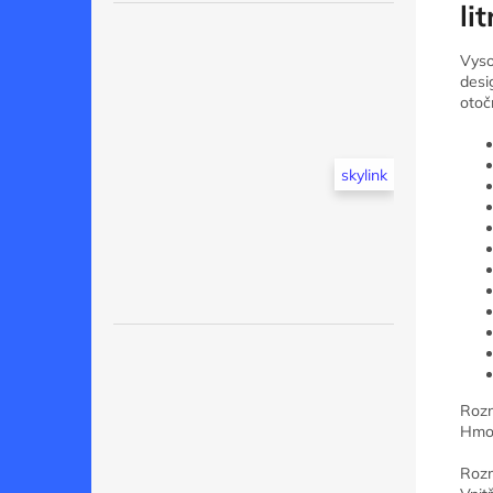
lit
Vyso
desi
otoč
skylink
Rozm
Hmot
Rozm