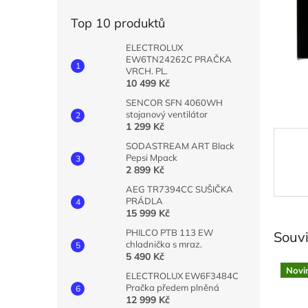
n
e
Top 10 produktů
l
ELECTROLUX
EW6TN24262C PRAČKA
VRCH. PL.
10 499 Kč
SENCOR SFN 4060WH
stojanový ventilátor
1 299 Kč
SODASTREAM ART Black
Pepsi Mpack
2 899 Kč
AEG TR7394CC SUŠIČKA
PRÁDLA
15 999 Kč
PHILCO PTB 113 EW
Souvi
chladnička s mraz.
5 490 Kč
Novi
ELECTROLUX EW6F3484C
Pračka předem plněná
12 999 Kč