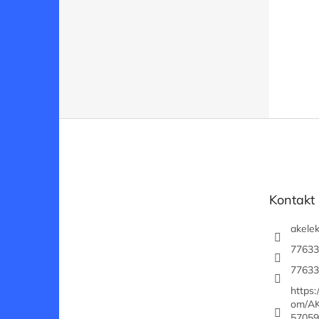
Z
á
p
a
t
Kontakt
í
akelek
77633
77633
https
om/AK
57059