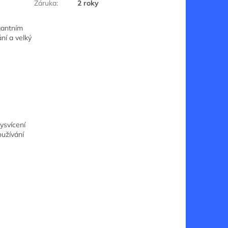
Záruka
:
2 roky
gantním
ní a velký
vysvícení
oužívání