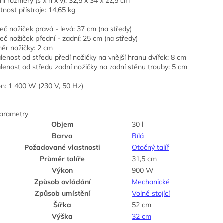
řní rozměry (š x h x v): 32,5 x 34 x 22,5 cm
nost přístroje: 14,65 kg
eč nožiček pravá - levá: 37 cm (na středy)
eč nožiček přední - zadní: 25 cm (na středy)
ěr nožičky: 2 cm
lenost od středu předí nožičky na vnější hranu dvířek: 8 cm
lenost od středu zadní nožičky na zadní stěnu trouby: 5 cm
on: 1 400 W (230 V, 50 Hz)
arametry
Objem
30 l
Barva
Bílá
Požadované vlastnosti
Otočný talíř
Průměr talíře
31,5 cm
Výkon
900 W
Způsob ovládání
Mechanické
Způsob umístění
Volně stojící
Šířka
52 cm
Výška
32 cm