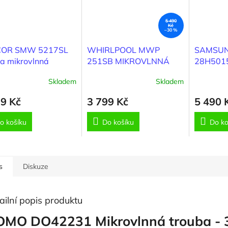
5 490
Kč
–30 %
COR SMW 5217SL
WHIRLPOOL MWP
SAMSU
a mikrovlnná
251SB MIKROVLNNÁ
28H501
TROUBA
MIKROV
Skladem
Skladem
99 Kč
3 799 Kč
5 490 
o košíku
Do košíku
Do ko
s
Diskuze
ailní popis produktu
MO DO42231 Mikrovlnná trouba - 