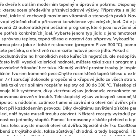
ře dveře k dalším moderním tepelným úpravám pokrmu. Disponuje
, kterou ocení především příznivci zdravé výživy. Připravíte s ní jíd
trně, takže si zachovají maximum vitamínů a stopových prvků. Nav
vapí výtečná chuť a přirozená konzistence výsledných jídel. Dále j
vená 22 automatickými pečicími programy, které jsou navržené p
e potřeb konkrétních jídel. Vyberte jenom typ jídla a jeho hmotnost
í správnou teplotu, topná tělesa a nastaví čas přípravy. Vykouzlíte
rnou pizzu jako z italské restaurace (program Pizza 300 °C), poma
ete pečínku, a efektivně rozmrazíte hotové porce jídla. Pokud si
pochutnáváte na hranolkách nebo kuřecích nugetách, ale nedopřává
často kvůli vysoké kalorické hodnotě, můžete také zkusit program 
ovzdušné fritování bez tuku. Klenutý vnitřní prostor trouby je insp
ičním tvarem kamenné pece.Chytře rozmístěná topná tělesa a extr
m 77 l zaručují dokonale propečené a křupavé jídlo ze všech stran
jistě také variabilním rozpětím teploty od 30 do 300 °C. Teleskopi
onuje klik systémem, díky kterému výsuv jednoduše zacvaknete n
dovanou úroveň v troubě. Teleskopický výsuv zabezpečí snadnější
pulaci s nádobím, zatímco tlumené zavírání a otevírání dvířek při
ort při každodenním provozu. Díky dvojitému osvětlení získáte per
led, aniž byste museli troubu otevírat. Některé recepty vyžadují pr
nost na jednotky stupňů. Pomocí termosondy získáte přehled o tepl
a bez toho, abyste museli otevírat dvířka. Speciální dvířka CoolDoo
bená z trojitého skla, takže zůstávají chladná, a tedy bezpečná, i