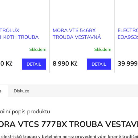
CTROLUX
MORA VTS 546BX
ELECTR
3H40TH TROUBA
TROUBA VESTAVNÁ
EOA9S3S
TAVNÁ
parní tr
Skladem
Skladem
ProAssis
90 Kč
8 990 Kč
39 999
DETAIL
DETAIL
s
Diskuze
ailní popis produktu
ORA VTCS 777BX TROUBA VESTA
 elektrická trouba v bytelném nerez provedení vám kromě tradičn