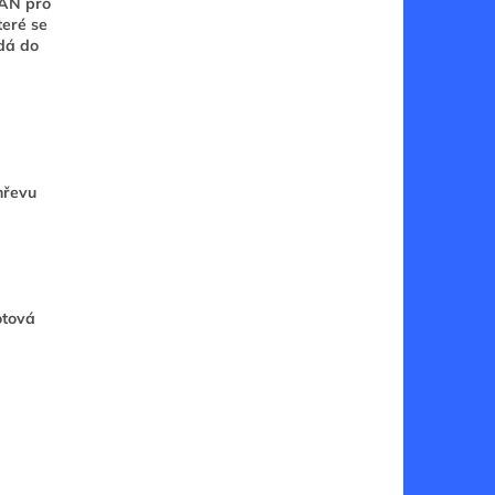
EAN pro
teré se
adá do
hřevu
otová