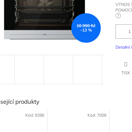
VÝNOS 
POMOCÍ
?
10 990 Kč
–13 %
Detailní
TISK
sející produkty
Kód:
9288
Kód:
7008