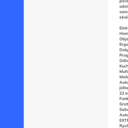
peče
odst
samo
ekol
Elek
Hom
Obje
Ergo
Doty
Pro
Odlo
Kuc
Mult
Možn
Auto
jídl
22 a
Funk
Grat
Sab
Auto
EXT
Rych