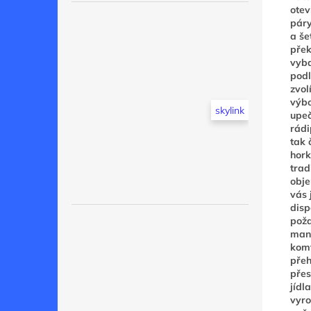
otev
páry
a še
přek
vyba
podl
zvol
výbo
skylink
upeč
rádi
tak 
hork
trad
obje
vás 
disp
poža
mani
komf
přeh
přes
jídl
vyro