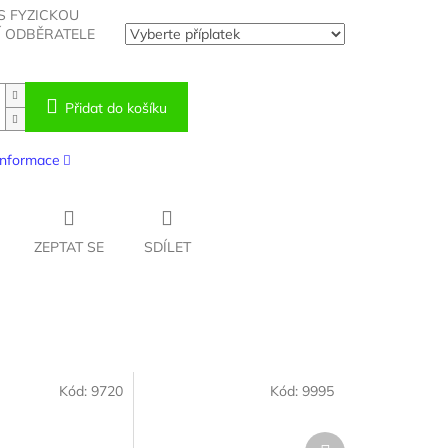
S FYZICKOU
 ODBĚRATELE
Přidat do košíku
 informace
ZEPTAT SE
SDÍLET
Kód:
9720
Kód:
9995
Další