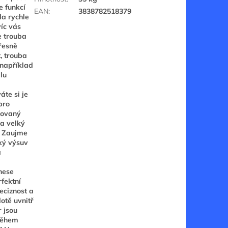
 funkcí
EAN
:
3838782518379
la rychle
íc vás
e trouba
řesně
, trouba
 například
lu
te si je
pro
irovaný
a velký
. Zaujme
cký výsuv
a
nese
fektní
eciznost a
otě uvnitř
r jsou
 během