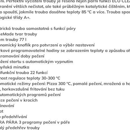
ní. Perfektní vyčištění trouby je řešeno nejen parní funkcí ECO CL
ranění větších nečistot, ale také průběžným katalytické čištěním, k
 spouští, jakmile trouba dosáhne teploty 85 °C a více. Trouba sp
ogické třídy A+.
trická trouba samostatná s funkcí páry
eMade tvar trouby
m trouby 77 l
nomický knoflík pro potvrzení a výběr nastavení
kové programovatelné hodiny se zobrazením teploty a způsobu o
gramování doby pečení
žení startu s automatickým vypnutím
hyňská minutka
ifunkční trouba 22 funkcí
ost regulace teploty 30-300 °C
matické režimy pečení: Pizza 300 °C, pomalé pečení, mražená a h
a, horkovzdušné fritování bez tuku
utomatických programů pečení
ce pečení v krocích
inování
at
 předehřívání
RA PÁRA 3 programy pečení v páře
lý předehřev trouby