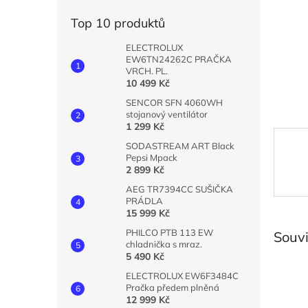
n
e
Top 10 produktů
l
ELECTROLUX
EW6TN24262C PRAČKA
VRCH. PL.
10 499 Kč
SENCOR SFN 4060WH
stojanový ventilátor
1 299 Kč
SODASTREAM ART Black
Pepsi Mpack
2 899 Kč
AEG TR7394CC SUŠIČKA
PRÁDLA
15 999 Kč
PHILCO PTB 113 EW
Souvi
chladnička s mraz.
5 490 Kč
ELECTROLUX EW6F3484C
Pračka předem plněná
12 999 Kč