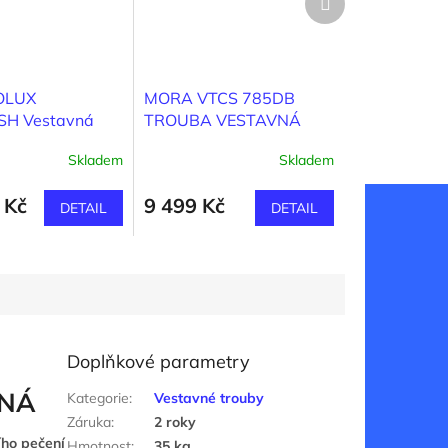
produkt
OLUX
MORA VTCS 785DB
H Vestavná
TROUBA VESTAVNÁ
ouba série 900
Skladem
Skladem
t SteamPro
 Kč
9 499 Kč
DETAIL
DETAIL
Doplňkové parametry
VNÁ
Kategorie
:
Vestavné trouby
Záruka
:
2 roky
ího pečení
Hmotnost
:
35 kg