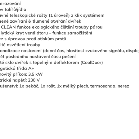
mrazování
v talířů/jídla
vné teleskopické rošty (1 úroveň) z klik systémem
ené zavíraní & tlumené otvírání dvířek
CLEAN funkce ekologického čištění trouby párou
lytický kryt ventilátoru – funkce samočištění
z s úpravou proti otiskům prstů
ité osvětlení trouby
onalizace nastavení (denní čas, hlasitost zvukového signálu, disple
ť posledního nastavení času pečení
ité sklo dvířek s tepelným deflektorem (CoolDoor)
getická třida A+
ovitý příkon: 3,5 kW
trické napětí: 230 V
lušenství: 1x pekáč, 1x rošt, 1x mělký plech, termosonda, nerez