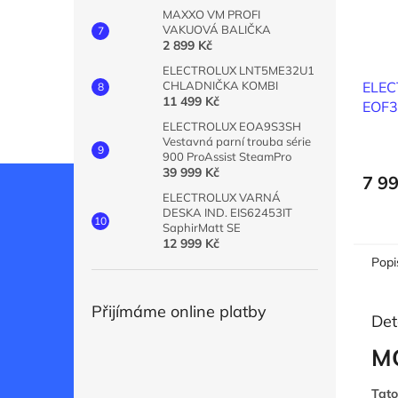
MAXXO VM PROFI
VAKUOVÁ BALIČKA
2 899 Kč
ELECTROLUX LNT5ME32U1
ELE
CHLADNIČKA KOMBI
11 499 Kč
EOF
VES
ELECTROLUX EOA9S3SH
Vestavná parní trouba série
900 ProAssist SteamPro
39 999 Kč
7 9
ELECTROLUX VARNÁ
DESKA IND. EIS62453IT
SaphirMatt SE
12 999 Kč
Popi
Přijímáme online platby
Det
M
Tato