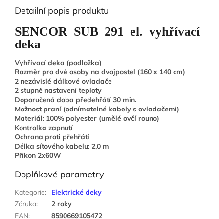
Detailní popis produktu
SENCOR SUB 291 el. vyhřívací
deka
Vyhřívací deka (podložka)
Rozměr pro dvě osoby na dvojpostel (160 x 140 cm)
2 nezávislé dálkové ovladače
2 stupně nastavení teploty
Doporučená doba předehřátí 30 min.
Možnost praní (odnímatelné kabely s ovladačemi)
Materiál: 100% polyester (umělé ovčí rouno)
Kontrolka zapnutí
Ochrana proti přehřátí
Délka síťového kabelu: 2,0 m
Příkon 2x60W
Doplňkové parametry
Kategorie
:
Elektrické deky
Záruka
:
2 roky
EAN
:
8590669105472