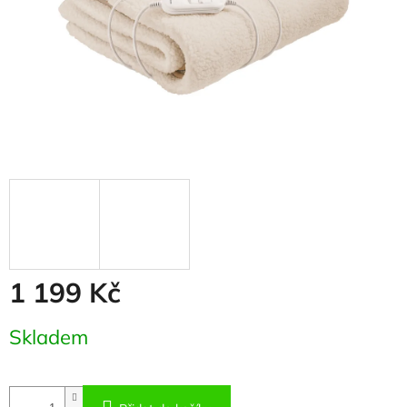
1 199 Kč
Měrná
Skladem
cena: