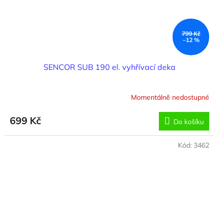
799 Kč
–12 %
SENCOR SUB 190 el. vyhřívací deka
Momentálně nedostupné
699 Kč
Do košíku
Kód:
3462