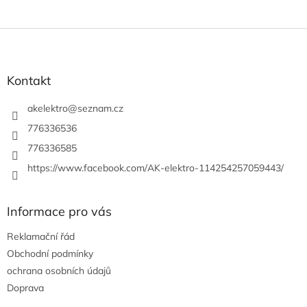
Z
á
p
a
Kontakt
t
í
akelektro
@
seznam.cz
776336536
776336585
https://www.facebook.com/AK-elektro-114254257059443/
Informace pro vás
Reklamační řád
Obchodní podmínky
ochrana osobních údajů
Doprava