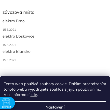
závozová místa
elektro Brno
15.6.2021
elektro Boskovice
15.6.2021
elektro Blansko
15.6.2021
Tento web používá soubory cookie. Dalším procházením
tohoto webu vyjadřujete souhlas s jejich používáním..
Více informací
zde
.
Vytvořil Shoptet
ě
Nastavení
Zobrazit