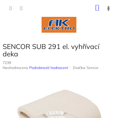
Přejít
NÁKU
na
obsah
KOŠÍK
SENCOR SUB 291 el. vyhřívací
deka
7239
Průměrné
Neohodnoceno
Podrobnosti hodnocení
Značka:
Sencor
hodnocení
produktu
je
0,0
z
5
hvězdiček.