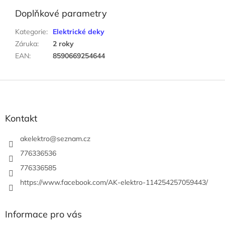
Doplňkové parametry
Kategorie
:
Elektrické deky
Záruka
:
2 roky
EAN
:
8590669254644
Z
á
p
a
Kontakt
t
í
akelektro
@
seznam.cz
776336536
776336585
https://www.facebook.com/AK-elektro-114254257059443/
Informace pro vás