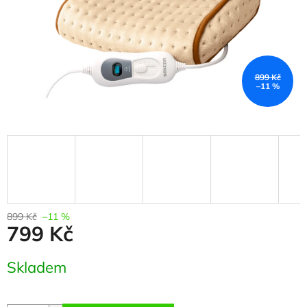
899 Kč
–11 %
899 Kč
–11 %
799 Kč
Měrná
Skladem
cena: