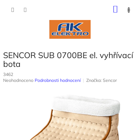
Přejít
NÁKU
na
obsah
KOŠÍK
SENCOR SUB 0700BE el. vyhřívací
bota
3462
Průměrné
Neohodnoceno
Podrobnosti hodnocení
Značka:
Sencor
hodnocení
produktu
je
0,0
z
5
hvězdiček.