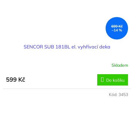
699 Kč
–14 %
SENCOR SUB 181BL el. vyhřívací deka
Skladem
599 Kč
Do košíku
Kód:
3453